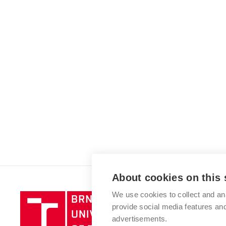
About cookies on this 
We use cookies to collect and an
Brno
provide social media features a
University
advertisements.
of