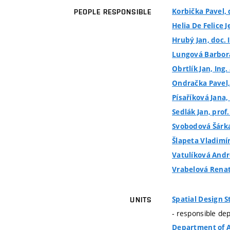
Korbička Pavel, 
PEOPLE RESPONSIBLE
Helia De Felice J
Hrubý Jan, doc. I
Lungová Barbora
Obrtlík Jan, Ing.
Ondračka Pavel,
Písaříková Jana,
Sedlák Jan, prof.
Svobodová Šárka
Šlapeta Vladimír,
Vatulíková Andre
Vrabelová Renata
Spatial Design S
UNITS
- responsible de
Department of A