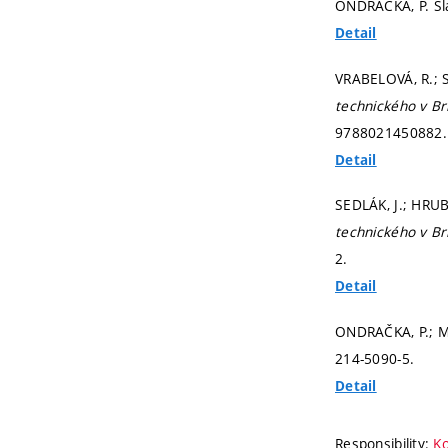
ONDRAČKA, P. Sl
Detail
VRABELOVÁ, R.; S
technického v B
9788021450882.
Detail
SEDLÁK, J.; HRUB
technického v B
2.
Detail
ONDRAČKA, P.; 
214-5090-5.
Detail
Responsibility:
Ko