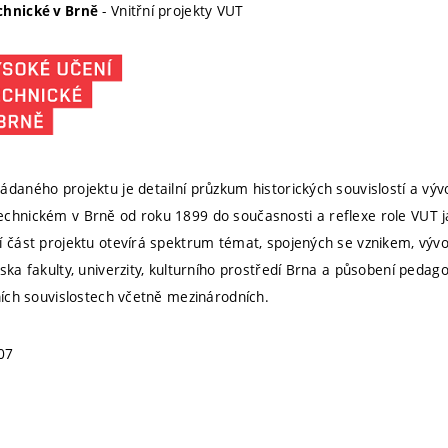
- Vnitřní projekty VUT
chnické v Brně
ádaného projektu je detailní průzkum historických souvislostí a výv
chnickém v Brně od roku 1899 do současnosti a reflexe role VUT j
í část projektu otevírá spektrum témat, spojených se vznikem, vý
ska fakulty, univerzity, kulturního prostředí Brna a působení pedag
rních souvislostech včetně mezinárodních.
07