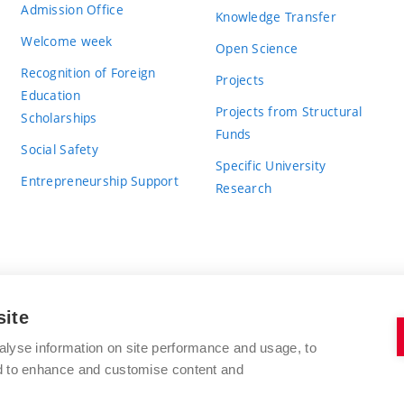
Admission Office
Knowledge Transfer
Welcome week
Open Science
Recognition of Foreign
Projects
Education
Projects from Structural
Scholarships
Funds
Social Safety
Specific University
Entrepreneurship Support
Research
site
BRNO UNIVERSITY OF TECHNOLOGY
alyse information on site performance and usage, to
nd to enhance and customise content and
Antonínská 548/1
www.vut.cz
602 00 Brno
vut@vutbr.cz