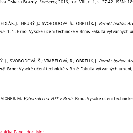
áva Oskara Brázdy.
Kontexty,
2016, roč. VIII, č. 1,
s. 27-42.
ISSN: 18
EDLÁK, J.; HRUBÝ, J.; SVOBODOVÁ, Š.; OBRTLÍK, J.
Paměť budov. Arc
rně.
1. 1. Brno: Vysoké učení technické v Brně, Fakulta výtvarných u
Ý, J.; SVOBODOVÁ, Š.; VRABELOVÁ, R.; OBRTLÍK, J.
Paměť budov. Arc
rně.
Brno: Vysoké učení technické v Brně Fakulta výtvarných umení,
MAIXNER, M.
Výtvarníci na VUT v Brně.
Brno: Vysoké učení technické
rbička Pavel, doc. Mgr.