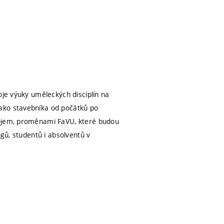
oje výuky uměleckých disciplín na
ako stavebníka od počátků po
vojem, proměnami FaVU, které budou
ogů, studentů i absolventů v