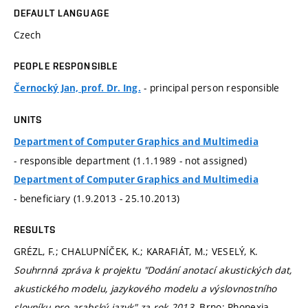
DEFAULT LANGUAGE
Czech
PEOPLE RESPONSIBLE
- principal person responsible
Černocký Jan, prof. Dr. Ing.
UNITS
Department of Computer Graphics and Multimedia
- responsible department (1.1.1989 - not assigned)
Department of Computer Graphics and Multimedia
- beneficiary (1.9.2013 - 25.10.2013)
RESULTS
GRÉZL, F.; CHALUPNÍČEK, K.; KARAFIÁT, M.; VESELÝ, K.
Souhrnná zpráva k projektu "Dodání anotací akustických dat,
akustického modelu, jazykového modelu a výslovnostního
slovníku pro arabský jazyk" za rok 2013.
Brno: Phonexia