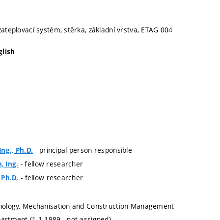
zateplovací systém, stěrka, základní vrstva, ETAG 004
glish
- principal person responsible
ng., Ph.D.
- fellow researcher
 Ing.
- fellow researcher
, Ph.D.
chnology, Mechanisation and Construction Management
partment (1.1.1989 - not assigned)