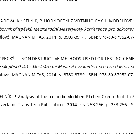
EČADOVÁ, K.; SELNÍK, P. HODNOCENÍ ŽIVOTNÍHO CYKLU MODELOVÉ
borník příspěvků Mezinárodní Masarykovy konference pro doktora
álové: MAGNANIMITAS, 2014.
s. 3909-3914.
ISBN: 978-80-87952-07-
OPECKÝ, L. NON-DESTRUCTIVE METHODS USED FOR TESTING CEME
rník příspěvků z Mezinárodní Masarykovy konference pro doktora
álové: MAGNANIMITAS, 2014.
s. 3780-3789.
ISBN: 978-80-87952-07-
LNÍK, P. Analysis of the Icelandic Modified Pitched Green Roof. In
tzerland: Trans Tech Publications, 2014. iss. 253-256,
p. 253-256.
IS