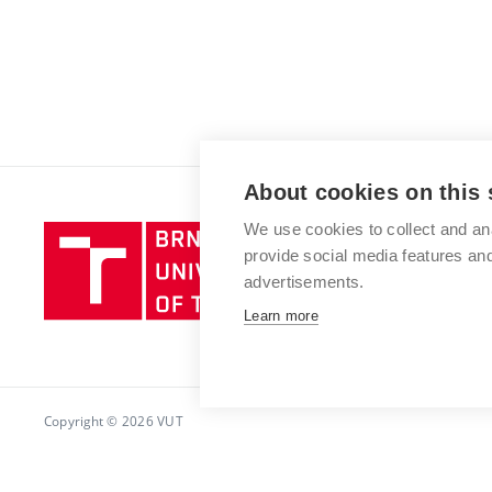
About cookies on this 
We use cookies to collect and an
Brno
provide social media features a
University
advertisements.
of
Technology
Learn more
Copyright © 2026 VUT