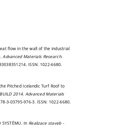
t flow in the wall of the industrial
g.
Advanced Materials Research.
83038351214. ISSN: 1022-6680.
he Pitched Icelandic Turf Roof to
iBUILD 2014.
Advanced Materials
978-3-03795-976-3. ISSN: 1022-6680.
 SYSTÉMU. In
Realizace staveb -