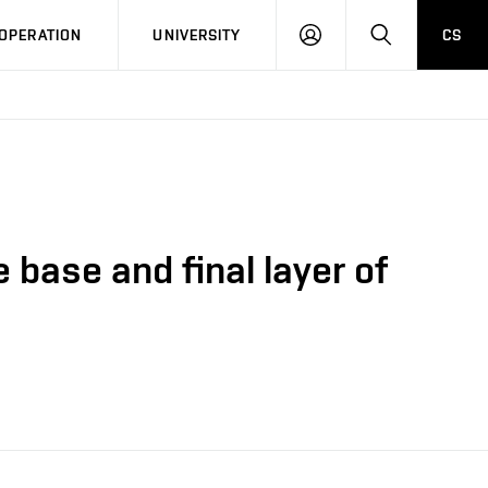
LOG
SEARCH
OPERATION
UNIVERSITY
CS
IN
 base and final layer of