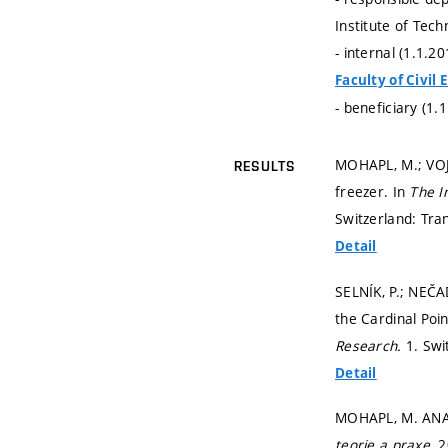
Institute of Te
- internal (1.1.2
Faculty of Civil
- beneficiary (1.
MOHAPL, M.; VOJKŮ
RESULTS
freezer. In
The I
Switzerland: Tran
Detail
SELNÍK, P.; NEČA
the Cardinal Poin
Research.
1. Swi
Detail
MOHAPL, M. AN
teorie a praxe.
2