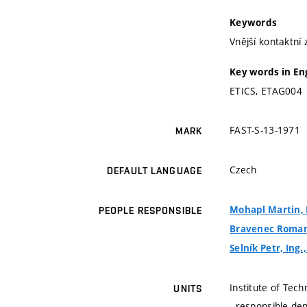
Keywords
Vnější kontaktní 
Key words in En
ETICS, ETAG004
FAST-S-13-1971
MARK
Czech
DEFAULT LANGUAGE
Mohapl Martin, I
PEOPLE RESPONSIBLE
Bravenec Roman,
Selník Petr, Ing.
Institute of Te
UNITS
- responsible de