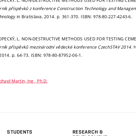
OPECKÝ, L. NON-DESTRUCTIVE METHODS USED FOR TESTING CEME
rník příspěvků z konference Construction Technology and Manag
chnology in Bratislava, 2014.
p. 361-370.
ISBN: 978-80-227-4243-6.
OPECKÝ, L. NON-DESTRUCTIVE METHODS USED FOR TESTING CEME
rník příspěvků mezinárodní vědecké konference CzechSTAV 2014.
H
 2014.
p. 64-73.
ISBN: 978-80-87952-06-1.
hapl Martin, Ing., Ph.D.
STUDENTS
RESEARCH &