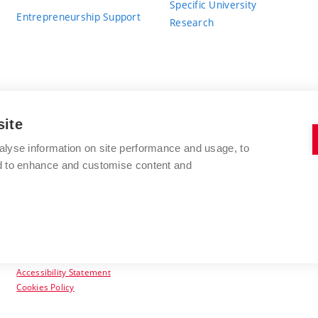
Specific University
Entrepreneurship Support
Research
site
BRNO UNIVERSITY OF TECHNOLOGY
alyse information on site performance and usage, to
nd to enhance and customise content and
Antonínská 548/1
www.vut.cz
602 00 Brno
vut@vutbr.cz
Czech Republic
Accessibility Statement
Cookies Policy