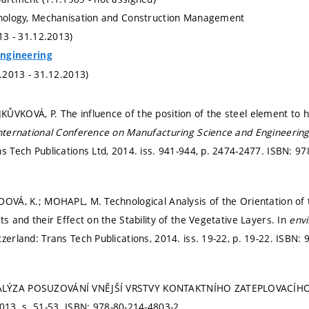
chnology, Mechanisation and Construction Management
013 - 31.12.2013)
 Engineering
1.2013 - 31.12.2013)
VKOVÁ, P. The influence of the position of the steel element to hea
nternational Conference on Manufacturing Science and Engineerin
s Tech Publications Ltd, 2014. iss. 941-944,
p. 2474-2477.
ISBN: 97
DOVÁ, K.; MOHAPL, M. Technological Analysis of the Orientation of t
ts and their Effect on the Stability of the Vegetative Layers. In
env
tzerland: Trans Tech Publications, 2014. iss. 19-22,
p. 19-22.
ISBN: 
ALÝZA POSUZOVÁNÍ VNĚJŠÍ VRSTVY KONTAKTNÍHO ZATEPLOVACÍHO
013.
s. 51-53.
ISBN: 978-80-214-4803-2.