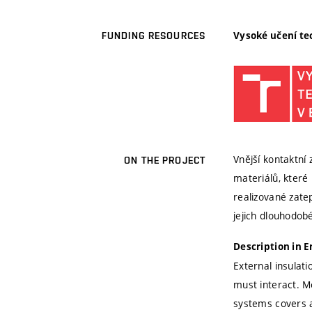
Vysoké učení te
FUNDING RESOURCES
Vnější kontaktní 
ON THE PROJECT
materiálů, které
realizované zate
jejich dlouhodobé
Description in E
External insulati
must interact. M
systems covers a 