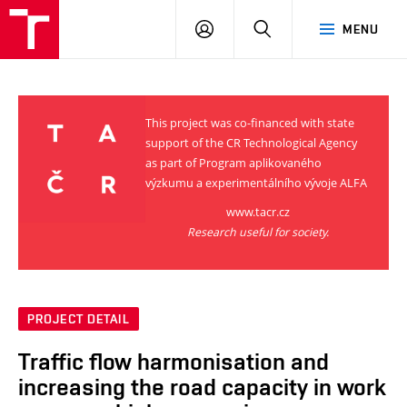
VUT
LOG
SEARCH
MENU
IN
This project was co-financed with state
support of the CR Technological Agency
as part of Program aplikovaného
výzkumu a experimentálního vývoje ALFA
www.tacr.cz
Research useful for society.
PROJECT DETAIL
Traffic flow harmonisation and
increasing the road capacity in work