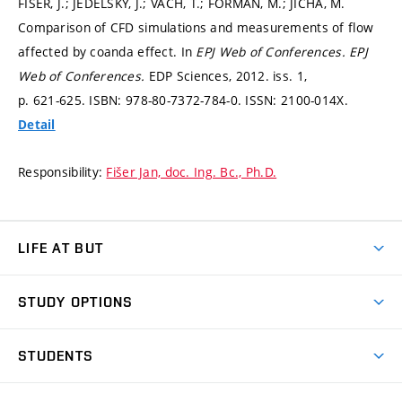
FIŠER, J.; JEDELSKÝ, J.; VACH, T.; FORMAN, M.; JÍCHA, M.
Comparison of CFD simulations and measurements of flow
affected by coanda effect. In
EPJ Web of Conferences.
EPJ
Web of Conferences.
EDP Sciences, 2012. iss. 1,
p. 621-625.
ISBN: 978-80-7372-784-0. ISSN: 2100-014X.
Detail
Responsibility:
Fišer Jan, doc. Ing. Bc., Ph.D.
LIFE AT BUT
BUT Ambience
STUDY OPTIONS
Spaces
Join BUT
Dormitories
STUDENTS
Short-term studies
Refectories
Courses
Study Regulations
Going Abroad
Scholarships