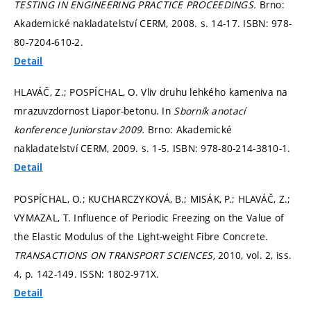
TESTING IN ENGINEERING PRACTICE PROCEEDINGS.
Brno:
Akademické nakladatelství CERM, 2008.
s. 14-17.
ISBN: 978-
80-7204-610-2.
Detail
HLAVÁČ, Z.; POSPÍCHAL, O. Vliv druhu lehkého kameniva na
mrazuvzdornost Liapor-betonu. In
Sborník anotací
konference Juniorstav 2009.
Brno: Akademické
nakladatelství CERM, 2009.
s. 1-5.
ISBN: 978-80-214-3810-1.
Detail
POSPÍCHAL, O.; KUCHARCZYKOVÁ, B.; MISÁK, P.; HLAVÁČ, Z.;
VYMAZAL, T. Influence of Periodic Freezing on the Value of
the Elastic Modulus of the Light-weight Fibre Concrete.
TRANSACTIONS ON TRANSPORT SCIENCES,
2010, vol. 2, iss.
4,
p. 142-149.
ISSN: 1802-971X.
Detail