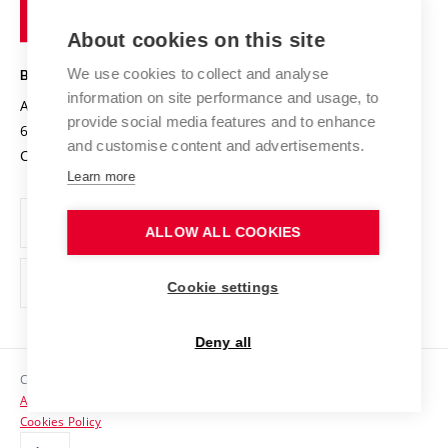
of
Entrepreneurial University / ContriBUTe
Knowledge Transfer
University Networks
About cookies on this site
Technology
Safe University
Open Science
Cooperation with Schools
We use cookies to collect and analyse
BRNO UNIVERSITY OF TECHNOLOGY
Organization Structure
Projects
information on site performance and usage, to
Antonínská 548/1
www.vut.cz
provide social media features and to enhance
Projects from Structural Funds
602 00 Brno
vut@vutbr.cz
Official notice board
and customise content and advertisements.
Czech Republic
Specific University Research
Personal Data Protection
Learn more
Career at BUT
ALLOW ALL COOKIES
Support and development of employees and students
Equal opportunities
Cookie settings
Social Safety
Deny all
HR Award
Copyright © 2026 VUT
Accessibility Statement
Contacts
Cookies Policy
Media