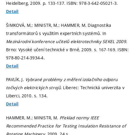
Heidelberg, 2009.
p. 133-137.
ISBN: 978-3-642-05021-3.
Detail
ŠIMKOVÁ, M.; MINISTR, M.; HAMMER, M. Diagnostika
transformátorů s využitím expertních systémů. In
Mezinárodní konference učitelů elektrotechniky SEKEL 2009.
Brno: Vysoké učení technické v Brně, 2009.
s. 167-169.
ISBN:
978-80-214-3934-4.
Detail
PAVLÍK, J.
Vybrané problémy z měření izolačního odporu
točivých elektrických strojů.
Liberec: Technická univerzita v
Liberci, 2010.
s. 134.
Detail
HAMMER, M.; MINISTR, M.
Překlad normy IEEE
Recommended Practice for Testing Insulation Resistance of
Rotating Machinery.
2009. 24 s.