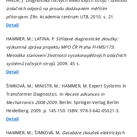
PAVLÍK, J.
Diagnostika točivých elektrických strojů - závislost
izolačních odporů na proudu dodávaném měřícím
přístrojem.
Zlín: Academia centrum UTB, 2010.
s. 21.
Detail
HAMMER, M.; LATINA, P.
Střídavé diagnostické zkoušky:
výzkumná zpráva projektu MPO ČR Praha FI-IM5/173:
Metodika stanovení životnosti vysokonapěťových izolačních
systémů točivých strojů.
2009. 45 s.
Detail
ŠIMKOVÁ, M.; MINISTR, M.; HAMMER, M. Expert Systems in
Transformer Diagnostics. In
Recent advances in
Mechatronics 2008-2009.
Berlin: Springer-Verlag Berlin
Heidelberg, 2009.
p. 145-150.
ISBN: 978-3-642-05021-3.
Detail
HAMMER, M.; ŠIMKOVÁ, M.
Databáze zkoušek elektrických