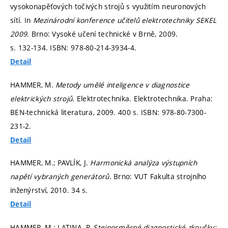
vysokonapěťových točivých strojů s využitím neuronových
sítí. In
Mezinárodní konference učitelů elektrotechniky SEKEL
2009.
Brno: Vysoké učení technické v Brně, 2009.
s. 132-134.
ISBN: 978-80-214-3934-4.
Detail
HAMMER, M.
Metody umělé inteligence v diagnostice
elektrických strojů.
Elektrotechnika. Elektrotechnika. Praha:
BEN-technická literatura, 2009. 400 s. ISBN: 978-80-7300-
231-2.
Detail
HAMMER, M.; PAVLÍK, J.
Harmonická analýza výstupních
napětí vybraných generátorů.
Brno: VUT Fakulta strojního
inženýrství, 2010. 34 s.
Detail
HAMMER, M.; LATINA, P.
Stejnosměrné diagnostické zkoušky: