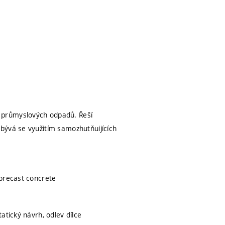
 průmyslových odpadů. Řeší
bývá se využitím samozhutňuijících
 precast concrete
atický návrh, odlev dílce