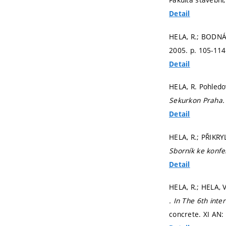
Detail
HELA, R.; BODNÁR
2005.
p. 105-11
Detail
HELA, R. Pohled
Sekurkon Praha
Detail
HELA, R.; PŘIKRY
Sborník ke konfe
Detail
HELA, R.; HELA, V
. In The 6th int
concrete. XI AN: