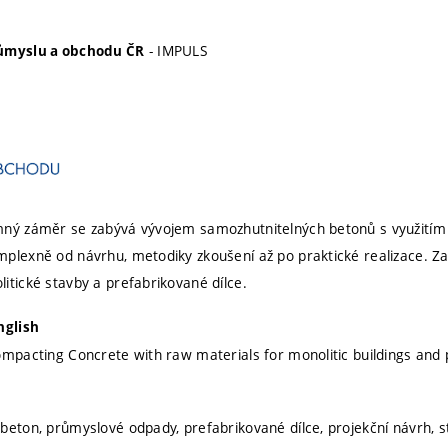
- IMPULS
růmyslu a obchodu ČR
mný záměr se zabývá vývojem samozhutnitelných betonů s využitím
plexně od návrhu, metodiky zkoušení až po praktické realizace. Za
itické stavby a prefabrikované dílce.
nglish
ompacting Concrete with raw materials for monolitic buildings and
beton, průmyslové odpady, prefabrikované dílce, projekční návrh, st