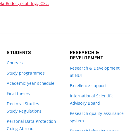
la Rudolf, prof. Ing., CSc.
STUDENTS
RESEARCH &
DEVELOPMENT
Courses
Research & Development
Study programmes
at BUT
Academic year schedule
Excellence support
Final theses
International Scientific
Advisory Board
Doctoral Studies
Study Regulations
Research quality assurance
system
Personal Data Protection
Going Abroad
Research infrastructures