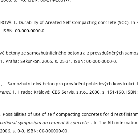
OVÁ, L. Durability of Areated Self-Compacting concrete (SCC). In
4.
ISBN: 00-000-0000-0.
ové betony ze samozhutnitelného betonu a z provzdušněných samoz
.
1. Praha: Sekurkon, 2005.
s. 25-31.
ISBN: 00-000-0000-0.
L, J. Samozhutnitelný beton pro provádění pohledových konstrukcí. 
renci.
1. Hradec Králové: ČBS Servis, s.r.o., 2006.
s. 151-160.
ISBN:
. Possibilities of use of self compacting concretes for direct-finish
ernational symposium on cement & concrete.
. In The 6th internat
 2006.
s. 0-0.
ISBN: 00-000000-00.