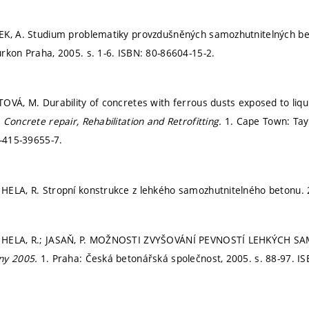
EK, A. Studium problematiky provzdušněných samozhutnitelných be
urkon Praha, 2005.
s. 1-6.
ISBN: 80-86604-15-2.
OVÁ, M. Durability of concretes with ferrous dusts exposed to liqu
n
Concrete repair, Rehabilitation and Retrofitting.
1. Cape Town: Tay
-415-39655-7.
ELA, R. Stropní konstrukce z lehkého samozhutnitelného betonu. 2
 HELA, R.; JASAŇ, P. MOŽNOSTI ZVYŠOVÁNÍ PEVNOSTÍ LEHKÝCH 
ny 2005.
1. Praha: Česká betonářská společnost, 2005.
s. 88-97.
IS