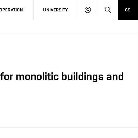
LOG
SEARCH
OPERATION
UNIVERSITY
CS
IN
or monolitic buildings and