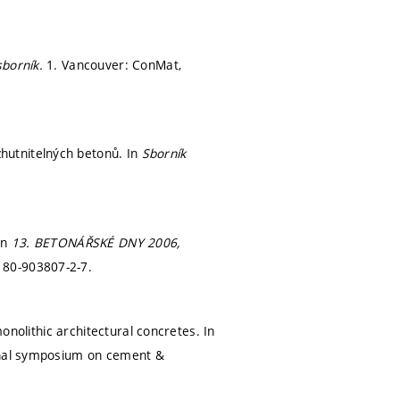
sborník.
1. Vancouver: ConMat,
hutnitelných betonů. In
Sborník
In
13. BETONÁŘSKÉ DNY 2006,
 80-903807-2-7.
monolithic architectural concretes. In
ional symposium on cement &