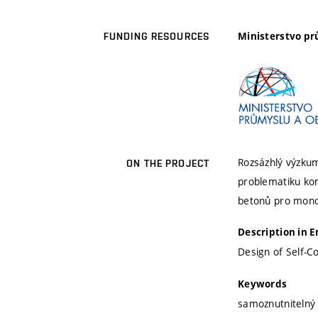
Ministerstvo p
FUNDING RESOURCES
Rozsázhlý výzku
ON THE PROJECT
problematiku kom
betonů pro monol
Description in E
Design of Self-C
Keywords
samoznutnitelný 