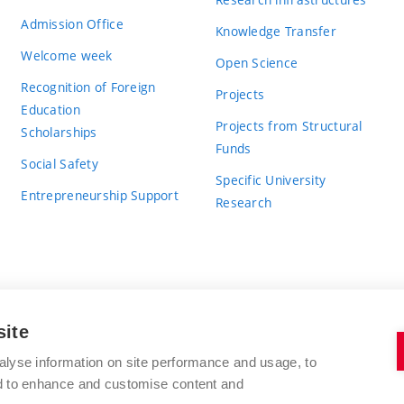
Admission Office
Knowledge Transfer
Welcome week
Open Science
Recognition of Foreign
Projects
Education
Projects from Structural
Scholarships
Funds
Social Safety
Specific University
Entrepreneurship Support
Research
site
BRNO UNIVERSITY OF TECHNOLOGY
alyse information on site performance and usage, to
nd to enhance and customise content and
Antonínská 548/1
www.vut.cz