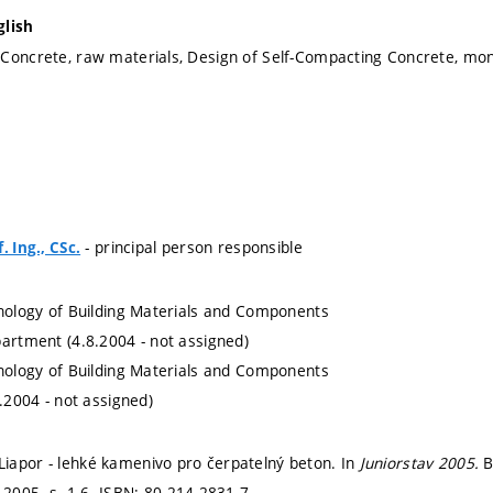
glish
Concrete, raw materials, Design of Self-Compacting Concrete, monol
- principal person responsible
. Ing., CSc.
hnology of Building Materials and Components
partment (4.8.2004 - not assigned)
hnology of Building Materials and Components
8.2004 - not assigned)
iapor - lehké kamenivo pro čerpatelný beton. In
Juniorstav 2005.
B
, 2005.
s. 1-6.
ISBN: 80-214-2831-7.