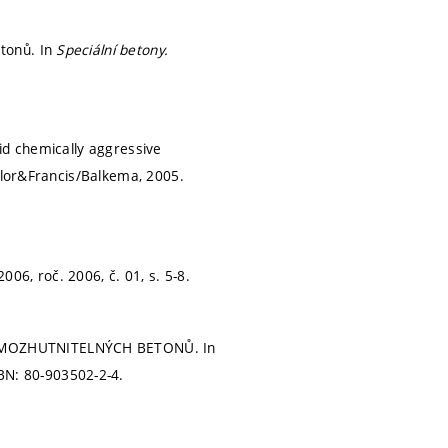
tonů. In
Speciální betony.
id chemically aggressive
lor&Francis/Balkema, 2005.
006, roč. 2006, č. 01,
s. 5-8.
SAMOZHUTNITELNÝCH BETONŮ. In
BN: 80-903502-2-4.