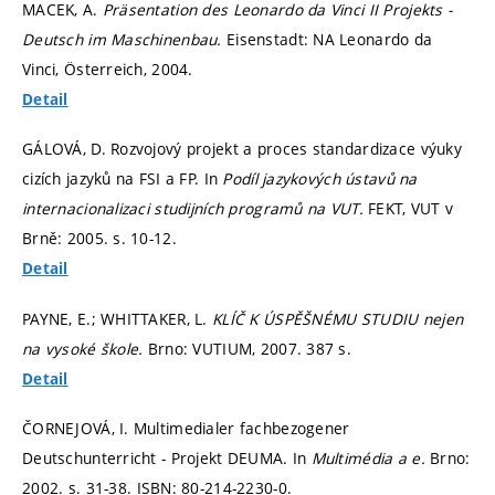
MACEK, A.
Präsentation des Leonardo da Vinci II Projekts -
Deutsch im Maschinenbau.
Eisenstadt: NA Leonardo da
Vinci, Österreich, 2004.
Detail
GÁLOVÁ, D. Rozvojový projekt a proces standardizace výuky
cizích jazyků na FSI a FP. In
Podíl jazykových ústavů na
internacionalizaci studijních programů na VUT.
FEKT, VUT v
Brně: 2005.
s. 10-12.
Detail
PAYNE, E.; WHITTAKER, L.
KLÍČ K ÚSPĚŠNÉMU STUDIU nejen
na vysoké škole.
Brno: VUTIUM, 2007. 387 s.
Detail
ČORNEJOVÁ, I. Multimedialer fachbezogener
Deutschunterricht - Projekt DEUMA. In
Multimédia a e.
Brno:
2002.
s. 31-38.
ISBN: 80-214-2230-0.