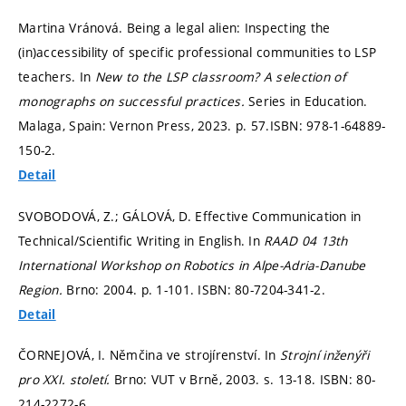
Martina Vránová. Being a legal alien: Inspecting the
(in)accessibility of specific professional communities to LSP
teachers. In
New to the LSP classroom? A selection of
monographs on successful practices.
Series in Education.
Malaga, Spain: Vernon Press, 2023.
p. 57.
ISBN: 978-1-64889-
150-2.
Detail
SVOBODOVÁ, Z.; GÁLOVÁ, D. Effective Communication in
Technical/Scientific Writing in English. In
RAAD 04 13th
International Workshop on Robotics in Alpe-Adria-Danube
Region.
Brno: 2004.
p. 1-101.
ISBN: 80-7204-341-2.
Detail
ČORNEJOVÁ, I. Němčina ve strojírenství. In
Strojní inženýři
pro XXI. století.
Brno: VUT v Brně, 2003.
s. 13-18.
ISBN: 80-
214-2272-6.