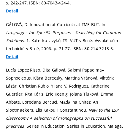
s. 242-247.
ISBN: 80-7043-424-4.
Detail
GÁLOVÁ, D. Innovation of Curricula at FME BUT. In
Languages for Specific Purposes - Searching for Common
Solutions.
1. Katedra jazyků, FSI VUT v Brně: Vysoké učení
technické v Brně, 2006.
p. 71-77.
ISBN: 80-214-3213-6.
Detail
Lucía López Risso, Dita Gálová, Salomi Papadima–
Sophocleous, Klára Bereczky, Martina Vránová, Viktória
Lázár, Christian Rubio, Yliana V. Rodríguez, Katherine
Guertler, Rita Kóris, Eric Koenig, Jolana Tluková, Emma
Abbate, Loredana Bercuci, Mădălina Chitez, An
Slootmaekers, Elis Kakoulli Constantinou.
New to the LSP
classroom? A selection of monographs on successful
practices.
Series in Education. Series in Education. Malaga,