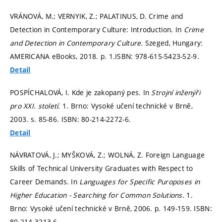
VRÁNOVÁ, M.; VERNYIK, Z.; PALATINUS, D. Crime and
Detection in Contemporary Culture: Introduction. In
Crime
and Detection in Contemporary Culture.
Szeged, Hungary:
AMERICANA eBooks, 2018.
p. 1.
ISBN: 978-615-5423-52-9.
Detail
POSPÍCHALOVÁ, I. Kde je zakopaný pes. In
Strojní inženýři
pro XXI. století.
1. Brno: Vysoké učení technické v Brně,
2003.
s. 85-86.
ISBN: 80-214-2272-6.
Detail
NÁVRATOVÁ, J.; MYŠKOVÁ, Z.; WOLNÁ, Z. Foreign Language
Skills of Technical University Graduates with Respect to
Career Demands. In
Languages for Specific Puroposes in
Higher Education - Searching for Common Solutions.
1.
Brno: Vysoké učení technické v Brně, 2006.
p. 149-159.
ISBN:
80-214-3213-6.