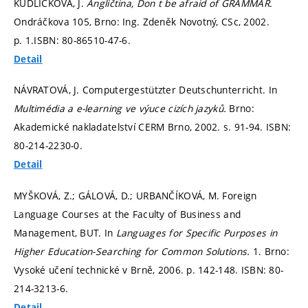
KUDLIČKOVÁ, J.
Angličtina, Don t be afraid of GRAMMAR.
Ondráčkova 105, Brno: Ing. Zdeněk Novotný, CSc, 2002.
p. 1.
ISBN: 80-86510-47-6.
Detail
NÁVRATOVÁ, J. Computergestützter Deutschunterricht. In
Multimédia a e-learning ve výuce cizích jazyků.
Brno:
Akademické nakladatelství CERM Brno, 2002.
s. 91-94.
ISBN:
80-214-2230-0.
Detail
MYŠKOVÁ, Z.; GÁLOVÁ, D.; URBANČÍKOVÁ, M. Foreign
Language Courses at the Faculty of Business and
Management, BUT. In
Languages for Specific Purposes in
Higher Education-Searching for Common Solutions.
1. Brno:
Vysoké učení technické v Brně, 2006.
p. 142-148.
ISBN: 80-
214-3213-6.
Detail