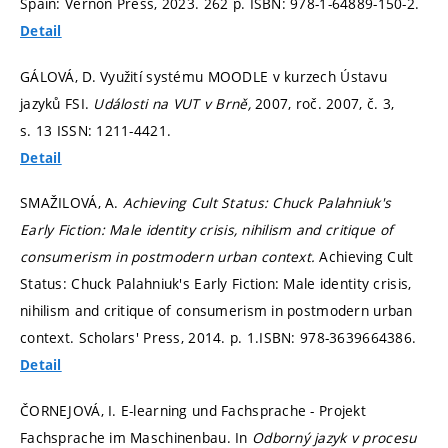
Spain: Vernon Press, 2023. 262 p. ISBN: 978-1-64889-150-2.
Detail
GÁLOVÁ, D. Využití systému MOODLE v kurzech Ústavu
jazyků FSI.
Události na VUT v Brně,
2007, roč. 2007, č. 3,
s. 13
ISSN: 1211-4421.
Detail
SMAŽILOVÁ, A.
Achieving Cult Status: Chuck Palahniuk's
Early Fiction: Male identity crisis, nihilism and critique of
consumerism in postmodern urban context.
Achieving Cult
Status: Chuck Palahniuk's Early Fiction: Male identity crisis,
nihilism and critique of consumerism in postmodern urban
context. Scholars' Press, 2014.
p. 1.
ISBN: 978-3639664386.
Detail
ČORNEJOVÁ, I. E-learning und Fachsprache - Projekt
Fachsprache im Maschinenbau. In
Odborný jazyk v procesu