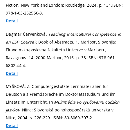
Fiction. New York and London: Routledge, 2024.
p. 131.
ISBN:
978-1-03-252556-3.
Detail
Dagmar Červenková.
Teaching Intercultural Competence in
an ESP Course?.
Book of Abstracts. 1. Maribor, Slovenija:
Ekonomsko-poslovna fakulteta Univerze v Mariboru,
Razlagoova 14, 2000 Maribor, 2016.
p. 38.
ISBN: 978-961-
6802-44-4.
Detail
MYŠKOVÁ, Z. Computergestützte Lernmaterialien für
Deutsch als Fremdsprache im Doktoratsstudium und ihr
Einsatz im Unterricht. In
Multimédia vo vyučovaniu cudzích
jazykov.
Nitra: Slovenská polnohospodárská univerzita v
Nitre, 2004.
s. 226-229.
ISBN: 80-8069-307-2.
Detail