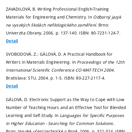
ZAVADILOVÁ, B. Writing Professional English-Training
Materials for Engineering and Chemistry. In
Odborný jazyk
na vysokých školách nefilologického zaměření.
Brno:
Univerzita Obrany, 2006.
p. 137-140.
ISBN: 80-7231-124-7.
Detail
SVOBODOVÁ, Z.; GÁLOVÁ, D. A Practical Handbook for
Writers in Materials Engineering. In
Proceedings of the 12th
International Scientific Conference CO-MAT-TECH 2004.
Bratislava: STU, 2004.
p. 1-5.
ISBN: 80-227-2117-4.
Detail
GÁLOVÁ, D. Electronic Support as the Way to Cope with Low
Number of Teaching Hours and an Effective Tool for Blended
Learning and Self-Study. In
Languages for Specific Purposes
in Higher Education - Searching for Common Solutions.
Brno: Vysoké učení technické v Brně, 2006.
p. 322-324.
ISBN: