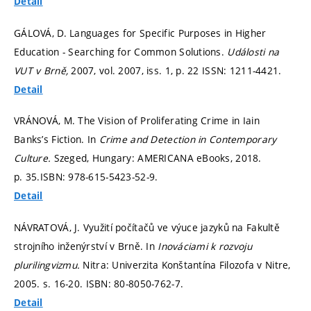
Detail
GÁLOVÁ, D. Languages for Specific Purposes in Higher
Education - Searching for Common Solutions.
Události na
VUT v Brně,
2007, vol. 2007, iss. 1,
p. 22
ISSN: 1211-4421.
Detail
VRÁNOVÁ, M. The Vision of Proliferating Crime in Iain
Banks’s Fiction. In
Crime and Detection in Contemporary
Culture.
Szeged, Hungary: AMERICANA eBooks, 2018.
p. 35.
ISBN: 978-615-5423-52-9.
Detail
NÁVRATOVÁ, J. Využití počítačů ve výuce jazyků na Fakultě
strojního inženýrství v Brně. In
Inováciami k rozvoju
plurilingvizmu.
Nitra: Univerzita Konštantína Filozofa v Nitre,
2005.
s. 16-20.
ISBN: 80-8050-762-7.
Detail