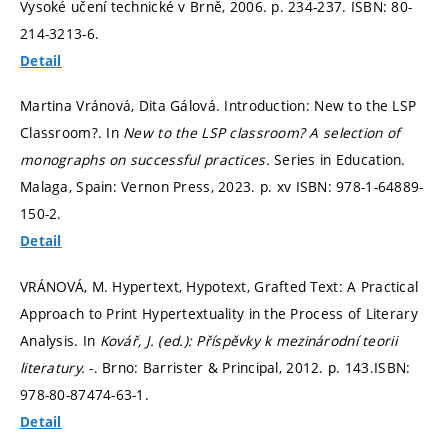
Vysoké učení technické v Brně, 2006.
p. 234-237.
ISBN: 80-
214-3213-6.
Detail
Martina Vránová, Dita Gálová. Introduction: New to the LSP
Classroom?. In
New to the LSP classroom? A selection of
monographs on successful practices.
Series in Education.
Malaga, Spain: Vernon Press, 2023.
p. xv
ISBN: 978-1-64889-
150-2.
Detail
VRÁNOVÁ, M. Hypertext, Hypotext, Grafted Text: A Practical
Approach to Print Hypertextuality in the Process of Literary
Analysis. In
Kovář, J. (ed.): Příspěvky k mezinárodní teorii
literatury.
-. Brno: Barrister & Principal, 2012.
p. 143.
ISBN:
978-80-87474-63-1.
Detail