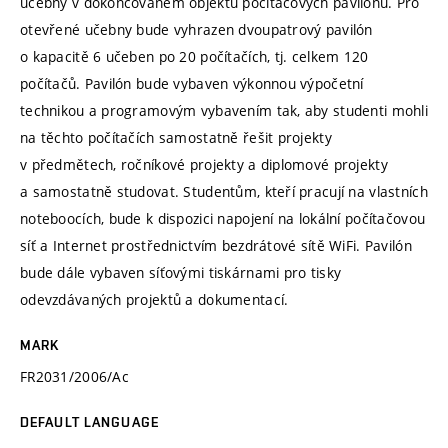
učebny v dokončovaném objektu počítačových pavilónů. Pro
otevřené učebny bude vyhrazen dvoupatrový pavilón
o kapacitě 6 učeben po 20 počítačích, tj. celkem 120
počítačů. Pavilón bude vybaven výkonnou výpočetní
technikou a programovým vybavením tak, aby studenti mohli
na těchto počítačích samostatně řešit projekty
v předmětech, ročníkové projekty a diplomové projekty
a samostatně studovat. Studentům, kteří pracují na vlastních
noteboocích, bude k dispozici napojení na lokální počítačovou
síť a Internet prostřednictvím bezdrátové sítě WiFi. Pavilón
bude dále vybaven síťovými tiskárnami pro tisky
odevzdávaných projektů a dokumentací.
MARK
FR2031/2006/Ac
DEFAULT LANGUAGE