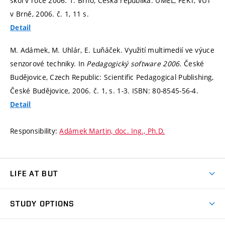
škol v roce 2006. 1. Brno, Česká republika: UMEL, FEKT, VUT
v Brně, 2006. č. 1, 11 s.
Detail
M. Adámek, M. Uhlár, E. Luňáček. Využití multimedií ve výuce
senzorové techniky. In
Pedagogický software 2006.
České
Budějovice, Czech Republic: Scientific Pedagogical Publishing,
České Budějovice, 2006. č. 1,
s. 1-3.
ISBN: 80-8545-56-4.
Detail
Responsibility:
Adámek Martin, doc. Ing., Ph.D.
LIFE AT BUT
BUT Ambience
STUDY OPTIONS
Spaces
Join BUT