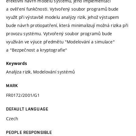
efektivní návrh modelu systému, jeho implementaci
a ověření funkčnosti. Vytvořený soubor programů bude
využit při výstavbě modelu analýzy rizik, jehož výstupem
bude návrh protiopatření, která minimalizují možná rizika při
provozu systému. Vytvořený soubor programů bude
využíván ve výuce předmětu "Modelování a simulace"
a "Bezpečnost a kryptografie"
Keywords
Analýza rizik, Modelování systémů
MARK
FR0172/2001/G1
DEFAULT LANGUAGE
Czech
PEOPLE RESPONSIBLE