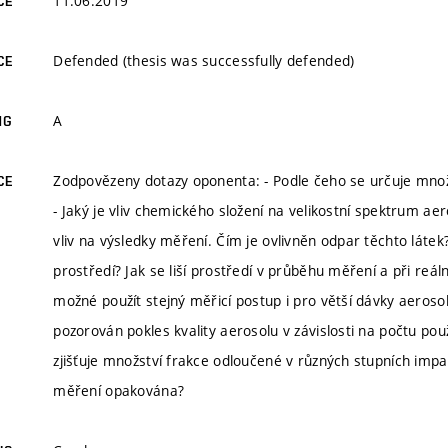
11.06.2019
CE
Defended (thesis was successfully defended)
CE
A
NG
Zodpovězeny dotazy oponenta: - Podle čeho se určuje množ
CE
- Jaký je vliv chemického složení na velikostní spektrum a
vliv na výsledky měření. Čím je ovlivněn odpar těchto látek
prostředí? Jak se liší prostředí v průběhu měření a při reál
možné použít stejný měřicí postup i pro větší dávky aeroso
pozorován pokles kvality aerosolu v závislosti na počtu použi
zjišťuje množství frakce odloučené v různých stupních impak
měření opakována?