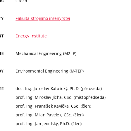
Czech
IS
Fakulta strojního inženýrství
TY
Energy Institute
NT
Mechanical Engineering (M2I-P)
ME
Environmental Engineering (M-TEP)
DY
doc. Ing. Jaroslav Katolický, Ph.D. (předseda)
EE
prof. Ing. Miroslav Jícha, CSc. (místopředseda)
prof. Ing. František Kavička, CSc. (člen)
prof. Ing. Milan Pavelek, CSc. (člen)
prof. Ing. Jan Jedelský, Ph.D. (člen)