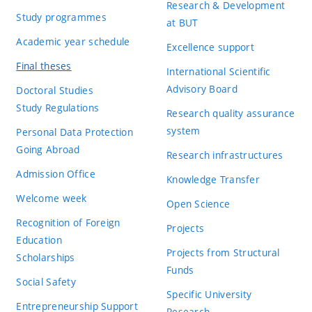
Research & Development
odparovaním excipientov v meranom úseku. Je škoda, že sa a
Study programmes
at BUT
práci chýba priame porovnanie výsledkov získaných rôznymi 
Academic year schedule
Excellence support
tabuľky, avšak autor tieto rozdiely aspoň slovne komentuje a
Final theses
International Scientific
metód.
Advisory Board
Doctoral Studies
V diele pána Mišíka je vidieť veľké množstvo kvalitne odved
Study Regulations
Research quality assurance
vylepšovaním jednotlivých experimentálnych metód. Navyše s
system
Personal Data Protection
vedných oborov. Výsledky sú napriek menším výhradám sprac
Going Abroad
Research infrastructures
skúseností sú hodnotným príspevkom pri výskume v oblasti a
Admission Office
Knowledge Transfer
zadané ciele a hodnotím ju ako vysoko nadpriemernú.
Welcome week
Open Science
Recognition of Foreign
Evaluation criteria
Projects
Education
Projects from Structural
Scholarships
Fulfilment of requirements and objectives of assignment
Funds
Social Safety
Working process, extent and suitability of applied methods
Specific University
Entrepreneurship Support
Research