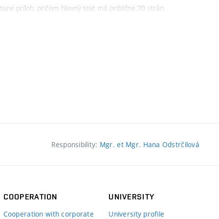
Grade
ane príloh, pričom hlavný text má približne 70 strán.
 a experimentálne metódy, vo štvrtej kapitole je
A
ntálne metódy použité, kde sa vyskytli problémy a ako
A
v a skúsenosti autora, ktoré sú nepochybne veľmi
nosť čitateľa a stálo by za úvahu zredukovať niektoré
A
tor, alebo na strane 38 detailný spôsob vyplachovania
A
 kde autor prezentuje výsledky. V tejto časti sú nevhodne
iektorých prípadoch hodnoty na horizontálnej ose od
A
 napríklad obrázok 29 a 30. Rušivo pôsobí aj nejednotný
A
extu. V texte sa občas vyskytujú neodborné alebo
Responsibility:
Mgr. et Mgr. Hana Odstrčilová
 veľmi pekná distribúcia, alebo „...veľkostné spektrum sa
A
oje výsledky s dátami z odbornej literatúry, avšak v
A
u, napríklad výsledky na obrázku 56. V 6. kapitole autor
COOPERATION
UNIVERSITY
ôznymi metódami, pričom v stati 6.3.3 došiel k záveru, že
A
ty zistené metódou PDA, čo je vysvetlené nedostatočným
Cooperation with corporate
University profile