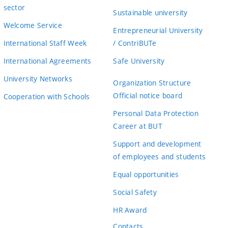
sector
utorovi nepodarilo potvrdiť túto hypotézu meraním. V
Sustainable university
experimentálnymi prístupmi vo forme grafu, alebo
Welcome Service
Entrepreneurial University
 v závere zhodnocuje výhody a nevýhody jednotlivých
International Staff Week
/ ContriBUTe
International Agreements
Safe University
enej práce. Autor musel stráviť množstvo času meraním a
University Networks
Organization Structure
i musel naštudovať množstvo informácií z rôznych
Official notice board
Cooperation with Schools
ované veľmi kvalitne a spolu s množstvom získaných
Personal Data Protection
erosólov. Práca pána Mišíka v plnom rozsahu spĺňa
Career at BUT
Support and development
of employees and students
Grade
Equal opportunities
A
Social Safety
HR Award
A
Contacts