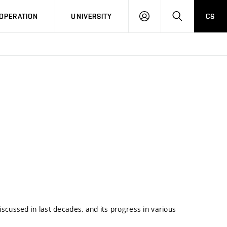
LOG
SEARCH
OPERATION
UNIVERSITY
CS
IN
discussed in last decades, and its progress in various