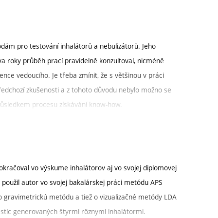
dám pro testování inhalátorů a nebulizátorů. Jeho
dva roky průběh prací pravidelně konzultoval, nicméně
ce vedoucího. Je třeba zmínit, že s většinou v práci
edchozí zkušenosti a z tohoto důvodu nebylo možno se
důsledkem procesu získávání know-how.
i za vysoce nadprůměrnou. Kladně hodnotím schopnost
ékařsko-farmaceutických v anglickém jazyce, a oceňuji
kého množství zdrojů. Rozsah použitých měřicích metod je
áročnost experimentů. V neposlední řadě musím ocenit
okračoval vo výskume inhalátorov aj vo svojej diplomovej
hledat souvislosti a stanovovat závěry. Z výše uvedeného
 použil autor vo svojej bakalárskej práci metódu APS
ě kvalitní a hodnotím stupněm A.
il o gravimetrickú metódu a tiež o vizualizačné metódy LDA
tíc generovaných štyrmi rôznymi inhalátormi.