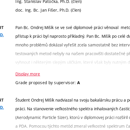
Ing. Stanislav Patočka, Ph.D. (člen)
doc. Ing. Bc. Jan Fišer, Ph.D. (člen)
Pan Bc. Ondrej Mišík se ve své diplomové práci věnoval meto
RT
.D.
přístup k práci byl naprosto příkladný. Pan Bc. Mišík po celé 
mnoho problémů dokázal vyřešit zcela samostatně bez interven
testovaných metod nebyly na našem pracovišti dostatečné př
vyhnout i některým slepým uličkám, které však byly nutným 
Jak rešeršní část, tak zejména experimentální část považuj
Display more
studovat odbornou literaturu na pomezí věd inženýrských a l
Grade proposed by supervisor:
A
způsob, jakým pan Mišík dokázal vybrat podstatná fakta z vel
chvályhodný, zejména s ohledem na časovou a organizační n
Študent Ondrej Mišík nadviazal na svoju bakalársku prácu a p
RT
schopnost kriticky hodnotit a analyzovat naměřené výsledky, 
D.
práci. Na stanovenie veľkostného spektra inhalovaných častíc
je zřejmé, že práci považuji z pohledu vedoucího za mimořádn
(Aerodynamic Particle Sizer), ktorú v diplomovej práci rozšír
a PDA. Pomocou týchto metód zmeral veľkostné spektrum čas