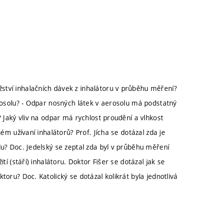
ství inhalačních dávek z inhalátoru v průběhu měření?
erosolu? - Odpar nosných látek v aerosolu má podstatný
? Jaký vliv na odpar má rychlost proudění a vlhkost
ném užívaní inhalátorů? Prof. Jícha se dotázal zda je
lu? Doc. Jedelský se zeptal zda byl v průběhu měření
tí (stáří) inhalátoru. Doktor Fišer se dotázal jak se
toru? Doc. Katolický se dotázal kolikrát byla jednotlivá