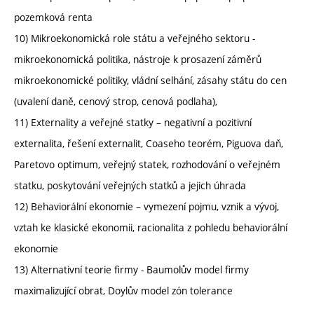
pozemková renta
10) Mikroekonomická role státu a veřejného sektoru -
mikroekonomická politika, nástroje k prosazení záměrů
mikroekonomické politiky, vládní selhání, zásahy státu do cen
(uvalení daně, cenový strop, cenová podlaha),
11) Externality a veřejné statky – negativní a pozitivní
externalita, řešení externalit, Coaseho teorém, Piguova daň,
Paretovo optimum, veřejný statek, rozhodování o veřejném
statku, poskytování veřejných statků a jejich úhrada
12) Behaviorální ekonomie – vymezení pojmu, vznik a vývoj,
vztah ke klasické ekonomii, racionalita z pohledu behaviorální
ekonomie
13) Alternativní teorie firmy - Baumolův model firmy
maximalizující obrat, Doylův model zón tolerance