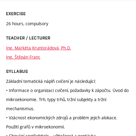
EXERCISE
26 hours, compulsory
TEACHER / LECTURER
Ing. Markéta Kruntorádová, Ph.D.
Ing. Štěpán Franc
SYLLABUS
Základní tematická náplň cvičení je následující:
• Informace o organizaci cvičení, požadavky k zápočtu. Úvod do
mikroekonomie. Trh, typy trhů, tržní subjekty a tržní
mechanismus.
• Vzácnost ekonomických zdrojů a problém jejich alokace.
Použití grafů v mikroekonomii.
• Chování spotřebitele – užitečnost a poptávka