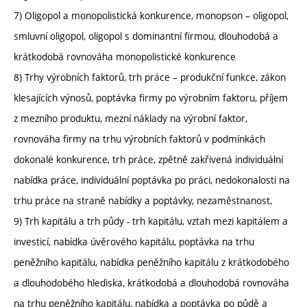
7) Oligopol a monopolistická konkurence, monopson – oligopol,
smluvní oligopol, oligopol s dominantní firmou, dlouhodobá a
krátkodobá rovnováha monopolistické konkurence
8) Trhy výrobních faktorů, trh práce – produkční funkce, zákon
klesajících výnosů, poptávka firmy po výrobním faktoru, příjem
z mezního produktu, mezní náklady na výrobní faktor,
rovnováha firmy na trhu výrobních faktorů v podmínkách
dokonalé konkurence, trh práce, zpětně zakřivená individuální
nabídka práce, individuální poptávka po práci, nedokonalosti na
trhu práce na straně nabídky a poptávky, nezaměstnanost,
9) Trh kapitálu a trh půdy - trh kapitálu, vztah mezi kapitálem a
investicí, nabídka úvěrového kapitálu, poptávka na trhu
peněžního kapitálu, nabídka peněžního kapitálu z krátkodobého
a dlouhodobého hlediska, krátkodobá a dlouhodobá rovnováha
na trhu peněžního kapitálu, nabídka a poptávka po půdě a