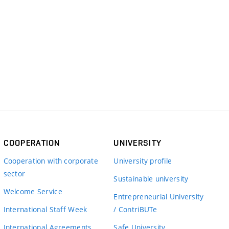
COOPERATION
UNIVERSITY
Cooperation with corporate
University profile
sector
Sustainable university
Welcome Service
Entrepreneurial University
International Staff Week
/ ContriBUTe
International Agreements
Safe University