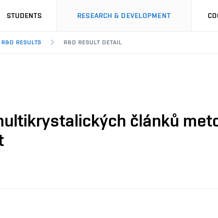
STUDENTS
RESEARCH & DEVELOPMENT
CO
R&D RESULTS
R&D RESULT DETAIL
multikrystalických článků met
t