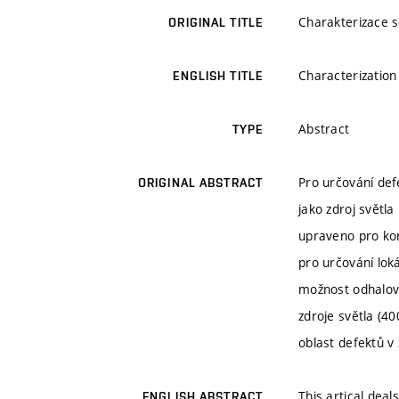
Charakterizace s
ORIGINAL TITLE
Characterization 
ENGLISH TITLE
Abstract
TYPE
Pro určování def
ORIGINAL ABSTRACT
jako zdroj světl
upraveno pro kon
pro určování lok
možnost odhalová
zdroje světla (4
oblast defektů v
This artical deal
ENGLISH ABSTRACT