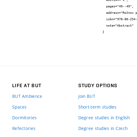
  pages="49--49",

  address="Rožnov p.R.",

  isbn="978-80-254-3528-1",

  note="Abstract"

}
LIFE AT BUT
STUDY OPTIONS
BUT Ambience
Join BUT
Spaces
Short-term studies
Dormitories
Degree studies in English
Refectories
Degree studies in Czech