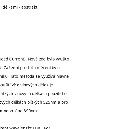
i délkami - abstrakt
uced Current). Nově zde bylo využito
ů. Zařízení pro toto měření bylo
emíku. Tato metoda se využívá hlavně
užití více vlnových délek je
rátkých vlnových délkách použitého
nových délkách blízkých 525nm a pro
0nm nebo lépe 890nm.
fferent wavelenght LBIC. For