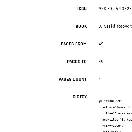
978-80-254-3528
ISBN
3. Česká fotovol
BOOK
49
PAGES FROM
49
PAGES TO
1
PAGES COUNT
BIBTEX
@misc{BUT60946,

  author="Tomáš {Fořt} and Kristýna {Jandová} and Jiří {Vaněk} and Jaroslav {Boušek}",

  title="Charakterizace solárních multikrystalických článků metodou LBIC s různými vlnovými délkami - abstrakt",

  booktitle="3. Česká fotovoltaická konference, Sborník abstraktů",

  year="2008",

  edition="1",
