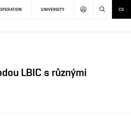
LOG
SEARCH
OPERATION
UNIVERSITY
CS
IN
odou LBIC s různými