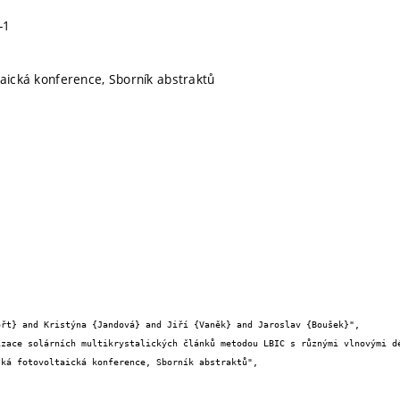
-1
taická konference, Sborník abstraktů