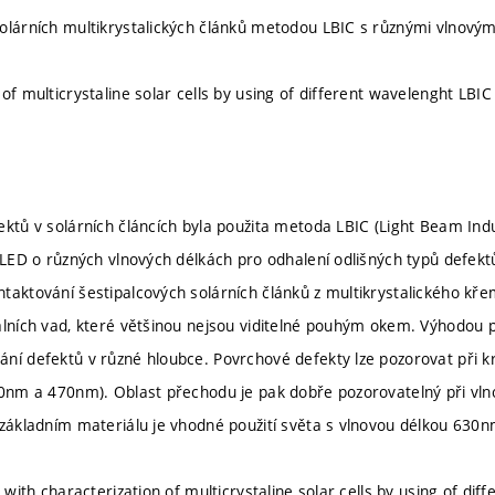
olárních multikrystalických článků metodou LBIC s různými vlnovým
of multicrystaline solar cells by using of different wavelenght LBIC
ektů v solárních článcích byla použita metoda LBIC (Light Beam Ind
a LED o různých vlnových délkách pro odhalení odlišných typů defekt
taktování šestipalcových solárních článků z multikrystalického kř
álních vad, které většinou nejsou viditelné pouhým okem. Výhodou po
ní defektů v různé hloubce. Povrchové defekty lze pozorovat při k
00nm a 470nm). Oblast přechodu je pak dobře pozorovatelný při vl
 základním materiálu je vhodné použití světa s vlnovou délkou 63
s with characterization of multicrystaline solar cells by using of di