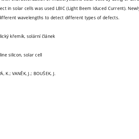
efect in solar cells was used LBIC (Light Beem Iduced Current). Newl
different wavelengths to detect different types of defects.
lický křemík, solární článek
ine silicon, solar cell
, K.; VANĚK, J.; BOUŠEK, J.