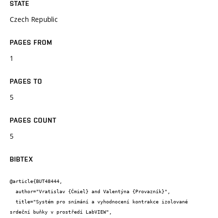
STATE
Czech Republic
PAGES FROM
1
PAGES TO
5
PAGES COUNT
5
BIBTEX
@article{BUT48444,

  author="Vratislav {Čmiel} and Valentýna {Provazník}",

  title="Systém pro snímání a vyhodnocení kontrakce izolované 
srdeční buňky v prostředí LabVIEW",
