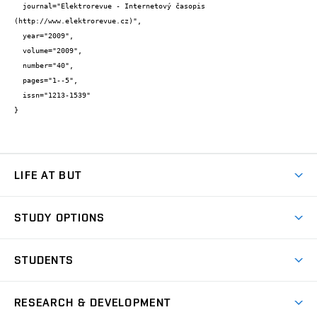
  journal="Elektrorevue - Internetový časopis 
(http://www.elektrorevue.cz)",

  year="2009",

  volume="2009",

  number="40",

  pages="1--5",

  issn="1213-1539"

}
LIFE AT BUT
BUT Ambience
STUDY OPTIONS
Spaces
Join BUT
Dormitories
STUDENTS
Short-term studies
Refectories
Courses
Study Regulations
Going Abroad
Scholarships
Degree studies in English
RESEARCH & DEVELOPMENT
Sport
Study programmes
Personal Data Protection
Admission Office
Social Safety