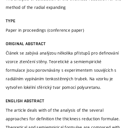
method of the radial expanding
TYPE
Paper in proceedings (conference paper)
ORIGINAL ABSTRACT
Článek se zabývá analýzou několika přístupů pro definování
vzorce ztenčení stěny. Teoretické a semiempirické
formulace jsou porovnávány s experimentem souvijících s
radiálním vypínáním tenkostěnných trubek. Na vzorku je
vytvořen lokélní sférický tvar pomocí polyuretanu.
ENGLISH ABSTRACT
The article deals with of the analysis of the several
approaches for definition the thickness reduction formulae.
Theoretical and semiempirical formulae are compared with