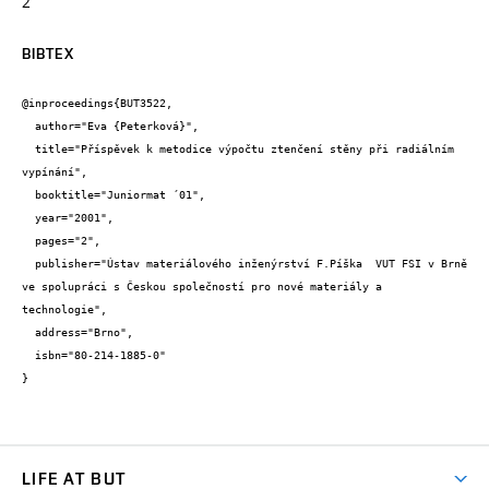
2
BIBTEX
@inproceedings{BUT3522,

  author="Eva {Peterková}",

  title="Příspěvek k metodice výpočtu ztenčení stěny při radiálním 
vypínání",

  booktitle="Juniormat ´01",

  year="2001",

  pages="2",

  publisher="Ústav materiálového inženýrství F.Píška  VUT FSI v Brně 
ve spolupráci s Českou společností pro nové materiály a 
technologie",

  address="Brno",

  isbn="80-214-1885-0"

}
LIFE AT BUT