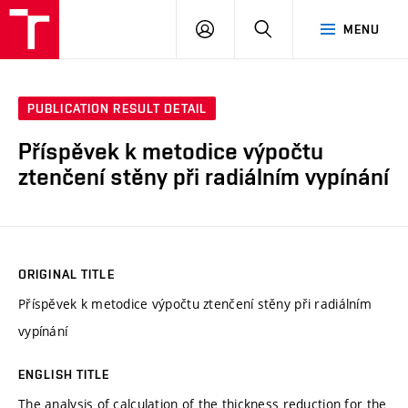
VUT
LOG
SEARCH
MENU
IN
PUBLICATION RESULT DETAIL
Příspěvek k metodice výpočtu
ztenčení stěny při radiálním vypínání
ORIGINAL TITLE
Příspěvek k metodice výpočtu ztenčení stěny při radiálním
vypínání
ENGLISH TITLE
The analysis of calculation of the thickness reduction for the