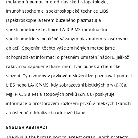
melanomů pomocí metod klasické histopatologie,
imunohistochemie, spektroskopické technice LIBS
(spektroskopie laserem buzeného plazmatu) a
spektrometrické technice LA-ICP-MS (hmotnostní
spektrometrie s indukčně vázaným plazmatem s laserovou
ablací). Spojením těchto výše zmíněných metod jsme
schopni získat informaci o přesném umístění nádoru, jelikož
rakovinou napadené tkáně mění tvar buněk a chemické
složení. Tyto změny v prvkovém složení lze pozorovat pomocí
LIBS nebo LA-ICP-MS, kdy zobrazování biotických prvků (Ca,
Mg, P, C, S a Fe) a stopových prvků (Zn, Cu) poskytuje
informace o prostorovém rozložení prvků v měkkých tkáních
a následně o lokalizaci nádorové tkáně.
ENGLISH ABSTRACT
The skin is the human body's largest organ, which protects