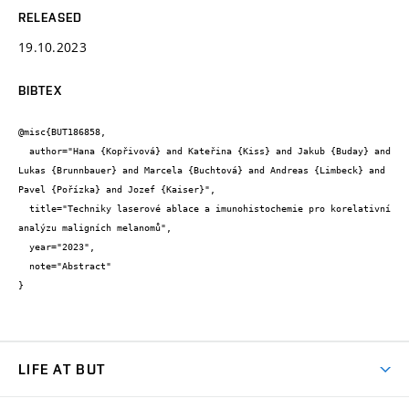
RELEASED
19.10.2023
BIBTEX
@misc{BUT186858,

  author="Hana {Kopřivová} and Kateřina {Kiss} and Jakub {Buday} and 
Lukas {Brunnbauer} and Marcela {Buchtová} and Andreas {Limbeck} and 
Pavel {Pořízka} and Jozef {Kaiser}",

  title="Techniky laserové ablace a imunohistochemie pro korelativní 
analýzu maligních melanomů",

  year="2023",

  note="Abstract"

}
LIFE AT BUT
BUT Ambience