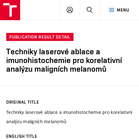
VUT
LOG
SEARCH
MENU
IN
PUBLICATION RESULT DETAIL
Techniky laserové ablace a
imunohistochemie pro korelativní
analýzu maligních melanomů
ORIGINAL TITLE
Techniky laserové ablace a imunohistochemie pro korelativní
analýzu maligních melanomů
ENGLISH TITLE