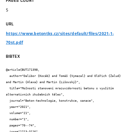
PAGES COUNT
5
URL
https://www.betontks.cz/sites/default/files/2021-1-
70st.pdf
BIBTEX
@article{BUT171398,

  author="Dalibor {Kocáb} and Tomáš {Vymazal} and Oldřich {Žalud} 
and Martin {Alexa} and Martin {Lišovský}",

  title="Možnosti stanovení mrazuvzdornosti betonu s využitím 
alternativních zkušebních těles",

  journal="Beton-technologie, konstrukce, sanace",

  year="2021",

  volume="21",

  number="1",

  pages="70--74",

  issn="1213-3116",
