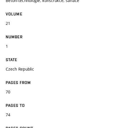
Beton-technologie, konstrukce, sanace
VOLUME
21
NUMBER
1
STATE
Czech Republic
PAGES FROM
70
PAGES TO
74