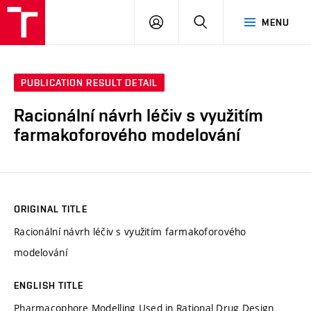
VUT
LOG
SEARCH
MENU
IN
PUBLICATION RESULT DETAIL
Racionální návrh léčiv s využitím
farmakoforového modelování
ORIGINAL TITLE
Racionální návrh léčiv s využitím farmakoforového
modelování
ENGLISH TITLE
Pharmacophore Modelling Used in Rational Drug Design