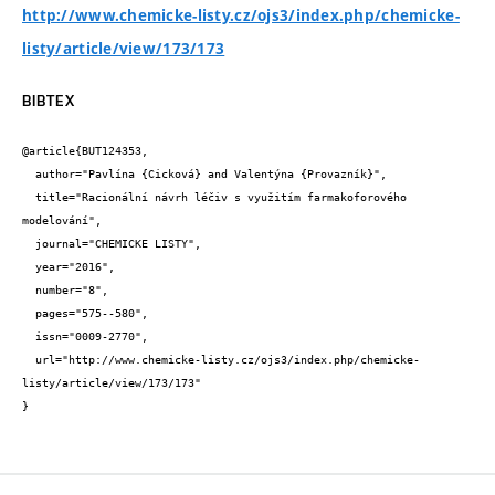
http://www.chemicke-listy.cz/ojs3/index.php/chemicke-
listy/article/view/173/173
BIBTEX
@article{BUT124353,

  author="Pavlína {Cicková} and Valentýna {Provazník}",

  title="Racionální návrh léčiv s využitím farmakoforového 
modelování",

  journal="CHEMICKE LISTY",

  year="2016",

  number="8",

  pages="575--580",

  issn="0009-2770",

  url="http://www.chemicke-listy.cz/ojs3/index.php/chemicke-
listy/article/view/173/173"

}