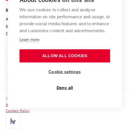
About cookies on this site
Safe University
Open Science
Cooperation with Schools
We use cookies to collect and analyse
BRNO UNIVERSITY OF TECHNOLOGY
Organization Structure
Projects
information on site performance and usage, to
Antonínská 548/1
www.vut.cz
provide social media features and to enhance
Projects from Structural Funds
602 00 Brno
vut@vutbr.cz
Official notice board
and customise content and advertisements.
Czech Republic
Specific University Research
Personal Data Protection
Learn more
Career at BUT
ALLOW ALL COOKIES
Support and development of employees and students
Equal opportunities
Cookie settings
Social Safety
Deny all
HR Award
Copyright © 2026 VUT
Accessibility Statement
Contacts
Cookies Policy
Media
Alumni