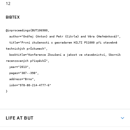
12
BIBTEX
@inproceedings{BUT106980,

  author="Ondřej {Anton} and Petr {Cikrle} and Věra {Heřmánková}",

  title="První zkušenosti s georadarem HILTI PS1000 při stavebně 
technických průzkumech",

  booktitle="Konference Zkoušení a jakost ve stavebnictví, Sborník 
recenzovaných příspěvků",

  year="2013",

  pages="387--398",

  address="Brno",

  isbn="978-80-214-4777-6"

}
LIFE AT BUT