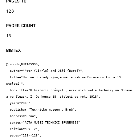
PAGES TO
128
PAGES COUNT
16
BIBTEX
@inbook{BUT105999,

  author="Petr {Cikrle} and Jiří {Bureš}",

  title="Hmotné doklady vývoje měr a vah na Moravě do konce 19. 
století.",

  booktitle="K historii průmyslu, exaktních věd a techniky na Moravě 
a ve Slezsku I. Od konce 18. století do roku 1918",

  year="2013",

  publisher="Technické muzeum v Brně",

  address="Brno",

  series="ACTA MUSEI TECHNICI BRUNENSIS",

  edition="SV. 2",

  pages="113--128",
