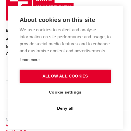
Sustainable university
University
Research infrastructures
International Agreements
of
Entrepreneurial University / ContriBUTe
Knowledge Transfer
University Networks
About cookies on this site
Technology
Safe University
Open Science
Cooperation with Schools
We use cookies to collect and analyse
BRNO UNIVERSITY OF TECHNOLOGY
Organization Structure
Projects
information on site performance and usage, to
Antonínská 548/1
www.vut.cz
provide social media features and to enhance
Projects from Structural Funds
602 00 Brno
vut@vutbr.cz
Official notice board
and customise content and advertisements.
Czech Republic
Specific University Research
Personal Data Protection
Learn more
Career at BUT
ALLOW ALL COOKIES
Support and development of employees and students
Equal opportunities
Cookie settings
Social Safety
Deny all
HR Award
Copyright © 2026 VUT
Accessibility Statement
Contacts