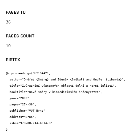
PAGES TO
36
PAGES COUNT
10
BIBTEX
@inproceedings{BUT104421,

  author="Ondřej {Šmirg} and Zdeněk {Smékal} and Ondřej {Liberda}",

  title="Zvýraznění významných oblastí dolní a horní čelisti",

  booktitle="Nové směry v biomedicínském inženýrství",

  year="2013",

  pages="27--36",

  publisher="VUT Brno",

  address="Brno",

  isbn="978-80-214-4814-8"

}