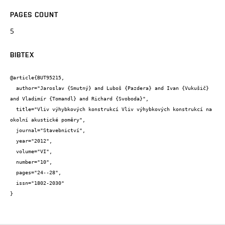
PAGES COUNT
5
BIBTEX
@article{BUT95215,

  author="Jaroslav {Smutný} and Luboš {Pazdera} and Ivan {Vukušič} 
and Vladimír {Tomandl} and Richard {Svoboda}",

  title="Vliv výhybkových konstrukcí Vliv výhybkových konstrukcí na 
okolní akustické poměry",

  journal="Stavebnictví",

  year="2012",

  volume="VI",

  number="10",

  pages="24--28",

  issn="1802-2030"

}