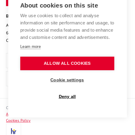
Knowledge Transfer
University Networks
About cookies on this site
Technology
Safe University
Open Science
Cooperation with Schools
We use cookies to collect and analyse
BRNO UNIVERSITY OF TECHNOLOGY
Organization Structure
Projects
information on site performance and usage, to
Antonínská 548/1
www.vut.cz
provide social media features and to enhance
Projects from Structural Funds
602 00 Brno
vut@vutbr.cz
Official notice board
and customise content and advertisements.
Czech Republic
Specific University Research
Personal Data Protection
Learn more
Career at BUT
ALLOW ALL COOKIES
Support and development of employees and students
Equal opportunities
Cookie settings
Social Safety
Deny all
HR Award
Copyright © 2026 VUT
Accessibility Statement
Contacts
Cookies Policy
Media