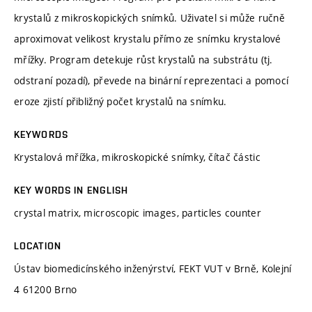
krystalů z mikroskopických snímků. Uživatel si může ručně
aproximovat velikost krystalu přímo ze snímku krystalové
mřížky. Program detekuje růst krystalů na substrátu (tj.
odstraní pozadí), převede na binární reprezentaci a pomocí
eroze zjistí přibližný počet krystalů na snímku.
KEYWORDS
Krystalová mřížka, mikroskopické snímky, čítač částic
KEY WORDS IN ENGLISH
crystal matrix, microscopic images, particles counter
LOCATION
Ústav biomedicínského inženýrství, FEKT VUT v Brně, Kolejní
4 61200 Brno