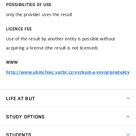
POSSIBILITIES OF USE
only the provider uses the result
LICENCE FEE
Use of the result by another entity is possible without
acquiring a license (the result is not licensed)
WWW
http://www.ubmi.feec.vutbr.cz/vyzkum-a-vyvoj/produkty
LIFE AT BUT
BUT Ambience
STUDY OPTIONS
Spaces
Join BUT
Dormitories
STUDENTS