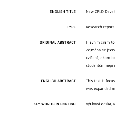
New CPLD Devel
ENGLISH TITLE
Research report
TYPE
Hlavním cílem to
ORIGINAL ABSTRACT
Zejména se jednal
cvičení je konci
studentům nepřed
This text is foc
ENGLISH ABSTRACT
was expanded me
Výuková deska,
KEY WORDS IN ENGLISH