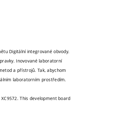
ětu Digitální integrované obvody.
řípravky. Inovované laboratorní
metod a přístrojů. Tak, abychom
tálním laboratorním prostředím.
uit XC9572. This development board