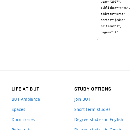
  year="2007",

  publisher="FRVŠ",

  address="Brno",

  series="jedna",

  edition="1",

  pages="14"

}
LIFE AT BUT
STUDY OPTIONS
BUT Ambience
Join BUT
Spaces
Short-term studies
Dormitories
Degree studies in English
Refectories
Degree studies in Czech