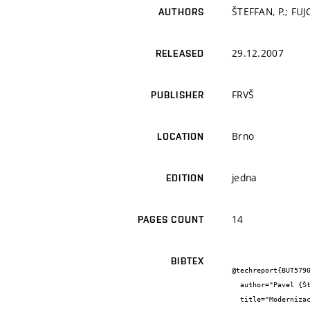
ŠTEFFAN, P.; FUJC
AUTHORS
29.12.2007
RELEASED
FRVŠ
PUBLISHER
Brno
LOCATION
jedna
EDITION
14
PAGES COUNT
BIBTEX
@techreport{BUT5790
  author="Pavel {Šteffan} and Lukáš {Fujcik}",

  title="Modernizace laboratorní výuky digitálních integrovaných obvodů",
