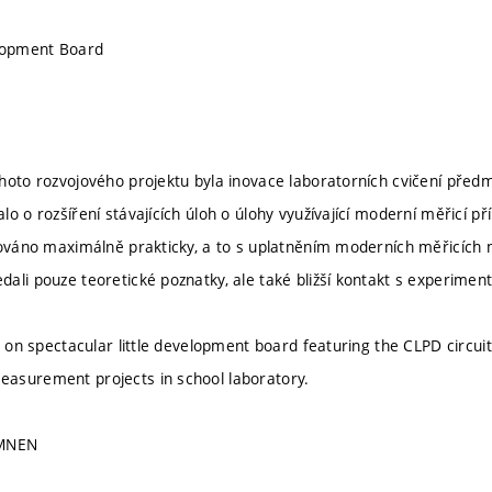
opment Board
hoto rozvojového projektu byla inovace laboratorních cvičení předm
o o rozšíření stávajících úloh o úlohy využívající moderní měřicí p
pováno maximálně prakticky, a to s uplatněním moderních měřicích 
ali pouze teoretické poznatky, ale také bližší kontakt s experimen
us on spectacular little development board featuring the CLPD circ
asurement projects in school laboratory.
 MNEN