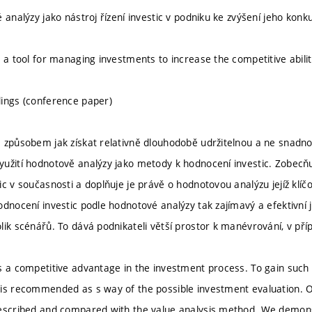
é analýzy jako nástroj řízení investic v podniku ke zvýšení jeho kon
 a tool for managing investments to increase the competitive abilit
ings (conference paper)
 způsobem jak získat relativně dlouhodobě udržitelnou a ne snadn
užití hodnotově analýzy jako metody k hodnocení investic. Zobecňu
c v současnosti a doplňuje je právě o hodnotovou analýzu jejíž klíčo
odnocení investic podle hodnotové analýzy tak zajímavý a efektivní 
lik scénářů. To dává podnikateli větší prostor k manévrování, v pří
s a competitive advantage in the investment process. To gain such
 is recommended as s way of the possible investment evaluation. 
described and compared with the value analysis method. We demon