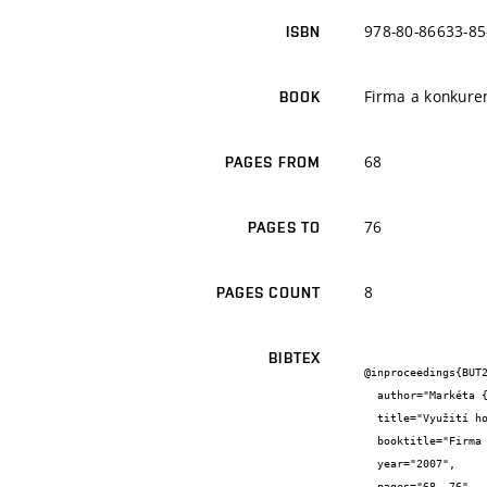
978-80-86633-85
ISBN
Firma a konkure
BOOK
68
PAGES FROM
76
PAGES TO
8
PAGES COUNT
BIBTEX
@inproceedings{BUT2
  author="Markéta {Kruntorádová} and Jitka {Sládková}",

  title="Využití hodnotové analýzy jako nástroj řízení investic v podniku ke zvýšení jeho konkurenceschopnosti",

  booktitle="Firma a konkurenční prostřední 2007: Management v novém prostředí",

  year="2007",

  pages="68--76",
