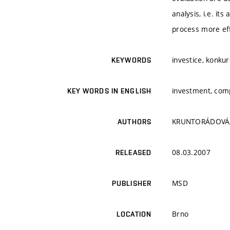
analysis, i.e. it
process more eff
investice, konku
KEYWORDS
investment, comp
KEY WORDS IN ENGLISH
KRUNTORÁDOVÁ, 
AUTHORS
08.03.2007
RELEASED
MSD
PUBLISHER
Brno
LOCATION