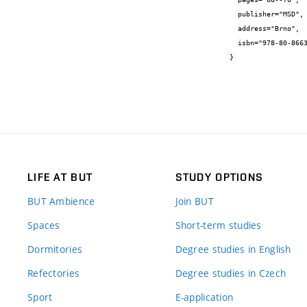
  publisher="MSD",

  address="Brno",

  isbn="978-80-86633-85-5"

}
LIFE AT BUT
STUDY OPTIONS
BUT Ambience
Join BUT
Spaces
Short-term studies
Dormitories
Degree studies in English
Refectories
Degree studies in Czech
Sport
E-application