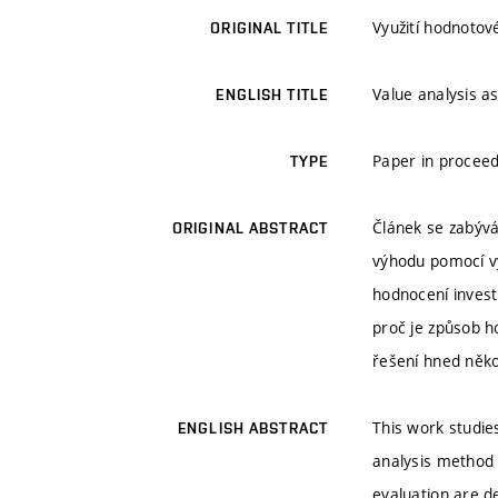
Využití hodnotov
ORIGINAL TITLE
Value analysis as
ENGLISH TITLE
Paper in proceed
TYPE
Článek se zabývá
ORIGINAL ABSTRACT
výhodu pomocí vy
hodnocení investi
proč je způsob h
řešení hned něko
This work studie
ENGLISH ABSTRACT
analysis method
evaluation are 