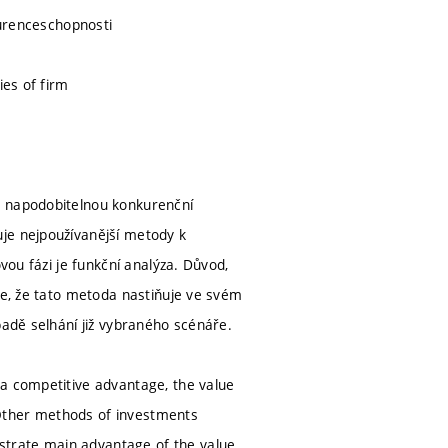
kurenceschopnosti
ies of firm
o napodobitelnou konkurenční
je nejpoužívanější metody k
vou fázi je funkční analýza. Důvod,
je, že tato metoda nastiňuje ve svém
padě selhání již vybraného scénáře.
 a competitive advantage, the value
Other methods of investments
strate main advantage of the value