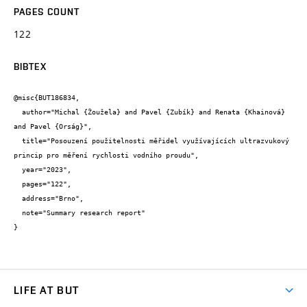
PAGES COUNT
122
BIBTEX
@misc{BUT186834,

  author="Michal {Žoužela} and Pavel {Zubík} and Renata {Khainová} 
and Pavel {Orság}",

  title="Posouzení použitelnosti měřidel využívajících ultrazvukový 
princip pro měření rychlosti vodního proudu",

  year="2023",

  pages="122",

  address="Brno",

  note="Summary research report"

}
LIFE AT BUT