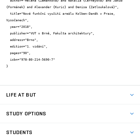
  author="Helena {Zemánková} and Natália {Černeyová} and Jakub 
{Formánek} and Alexander {Kuric} and Denisa {Zatloukalová}",

  title="Nové funkční využití areálu Kolben-Daněk v Praze, 
Vysočanech",

  year="2018",

  publisher="VUT v Brně, Fakulta architektury",

  address="Brno",

  edition="1. vzdání",

  pages="90",

  isbn="978-80-214-5690-7"

}
LIFE AT BUT
BUT Ambience
STUDY OPTIONS
Spaces
Join BUT
Dormitories
STUDENTS
Short-term studies