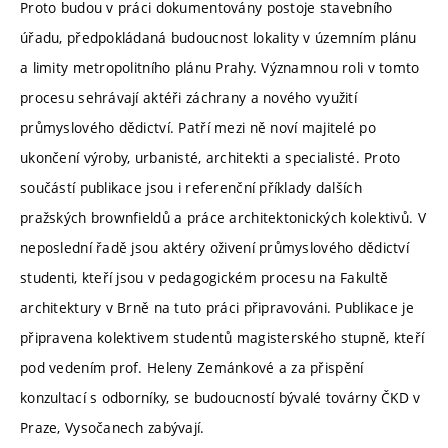
Proto budou v práci dokumentovány postoje stavebního
úřadu, předpokládaná budoucnost lokality v územním plánu
a limity metropolitního plánu Prahy. Významnou roli v tomto
procesu sehrávají aktéři záchrany a nového využití
průmyslového dědictví. Patří mezi ně noví majitelé po
ukončení výroby, urbanisté, architekti a specialisté. Proto
součástí publikace jsou i referenční příklady dalších
pražských brownfieldů a práce architektonických kolektivů. V
neposlední řadě jsou aktéry oživení průmyslového dědictví
studenti, kteří jsou v pedagogickém procesu na Fakultě
architektury v Brně na tuto práci připravováni. Publikace je
připravena kolektivem studentů magisterského stupně, kteří
pod vedením prof. Heleny Zemánkové a za přispění
konzultací s odborníky, se budoucností bývalé továrny ČKD v
Praze, Vysočanech zabývají.