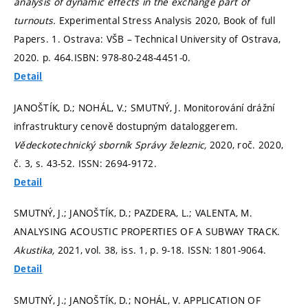
analysis of dynamic effects in the exchange part of
turnouts.
Experimental Stress Analysis 2020, Book of full
Papers. 1. Ostrava: VŠB – Technical University of Ostrava,
2020.
p. 464.
ISBN: 978-80-248-4451-0.
Detail
JANOŠTÍK, D.; NOHÁL, V.; SMUTNÝ, J. Monitorování drážní
infrastruktury cenově dostupným dataloggerem.
Vědeckotechnický sborník Správy železnic,
2020, roč. 2020,
č. 3,
s. 43-52.
ISSN: 2694-9172.
Detail
SMUTNÝ, J.; JANOŠTÍK, D.; PAZDERA, L.; VALENTA, M.
ANALYSING ACOUSTIC PROPERTIES OF A SUBWAY TRACK.
Akustika,
2021, vol. 38, iss. 1,
p. 9-18.
ISSN: 1801-9064.
Detail
SMUTNÝ, J.; JANOŠTÍK, D.; NOHÁL, V. APPLICATION OF