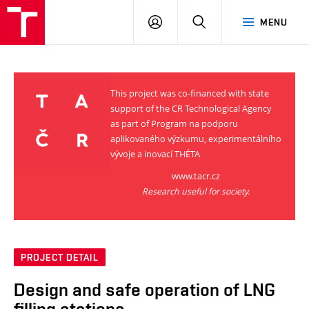
VUT
LOG
SEARCH
MENU
IN
This project was co-financed with state
support of the CR Technological Agency
as part of Program na podporu
aplikovaného výzkumu, experimentálního
vývoje a inovací THÉTA
www.tacr.cz
Research useful for society.
PROJECT DETAIL
Design and safe operation of LNG