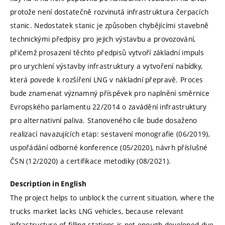
protože není dostatečně rozvinutá infrastruktura čerpacích
stanic. Nedostatek stanic je způsoben chybějícími stavebně
technickými předpisy pro jejich výstavbu a provozování,
přičemž prosazení těchto předpisů vytvoří základní impuls
pro urychlení výstavby infrastruktury a vytvoření nabídky,
která povede k rozšíření LNG v nákladní přepravě. Proces
bude znamenat významný příspěvek pro naplnění směrnice
Evropského parlamentu 22/2014 o zavádění infrastruktury
pro alternativní paliva. Stanoveného cíle bude dosaženo
realizací navazujících etap: sestavení monografie (06/2019),
uspořádání odborné konference (05/2020), návrh příslušné
ČSN (12/2020) a certifikace metodiky (08/2021).
Description in English
The project helps to unblock the current situation, where the
trucks market lacks LNG vehicles, because relevant
infrastructure of filling stations is not enough developed due