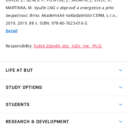
MARTINKA, M.
Využití LNG v dopravě a energetice a jeho
bezpečnost.
Brno: Akademické nakladatelství CERM, s.r.o.,
2019, 2019. 88 s. ISBN: 978-80-7623-016-3.
Detail
Responsibility:
Dufek Zdeněk, doc. JUDr. Ing., Ph.D.
LIFE AT BUT
BUT Ambience
STUDY OPTIONS
Spaces
Join BUT
Dormitories
STUDENTS
Short-term studies
Refectories
Courses
Study Regulations
Going Abroad
Scholarships
Degree studies in English
RESEARCH & DEVELOPMENT
Sport
Study programmes
Personal Data Protection
Admission Office
Social Safety