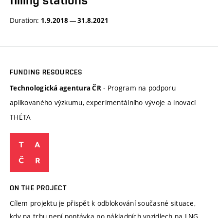
filling stations
Duration:
1.9.2018 — 31.8.2021
FUNDING RESOURCES
- Program na podporu
Technologická agentura ČR
aplikovaného výzkumu, experimentálního vývoje a inovací
THÉTA
ON THE PROJECT
Cílem projektu je přispět k odblokování současné situace,
kdy na trhu není poptávka po nákladních vozidlech na LNG,