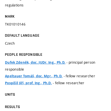
regulations
MARK
TK01010146
DEFAULT LANGUAGE
Czech
PEOPLE RESPONSIBLE
- principal person
Dufek Zdeněk, doc. JUDr. Ing., Ph.D.
responsible
- fellow researcher
Apeltauer Tomáš, doc. Mgr., Ph.D.
- fellow researcher
Pospíšil Jiří, prof. Ing., Ph.D.
UNITS
RESULTS