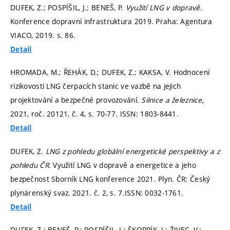
DUFEK, Z.; POSPÍŠIL, J.; BENEŠ, P.
Využití LNG v dopravě.
Konference dopravní infrastruktura 2019. Praha: Agentura
VIACO, 2019.
s. 86.
Detail
HROMADA, M.; ŘEHÁK, D.; DUFEK, Z.; KAKSA, V. Hodnocení
rizikovosti LNG čerpacích stanic ve vazbě na jejich
projektování a bezpečné provozování.
Silnice a železnice,
2021, roč. 20121, č. 4,
s. 70-77.
ISSN: 1803-8441.
Detail
DUFEK, Z.
LNG z pohledu globální energetické perspektivy a z
pohledu ČR.
Využití LNG v dopravě a energetice a jeho
bezpečnost Sborník LNG konference 2021. Plyn. ČR: Český
plynárenský svaz, 2021. č. 2,
s. 7.
ISSN: 0032-1761.
Detail
DUFEK, Z.; BENEŠ, P.; POSPÍŠIL, J.; ŠKORPÍK, J.; ŽIVEC, V.;