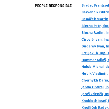
Bradáč František
PEOPLE RESPONSIBLE
Barvenčík Oldřic
Benáček Martin,
Blecha Petr, doc.
Blecha Radim, In
Ćirović Ivan, Ing
Dudarev Ivan, In
Ertl Jakub, Ing.,
Hammer Miloš, do
Holub Michal, doc
Hubík Vladimír, 
Chernykh Daria,
Janda Ondřej, In
Jaroš Zdeněk, In
Knobloch Josef, 
Knoflíček Radek, 