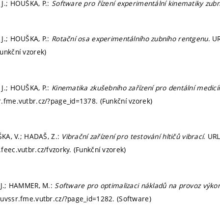
J.; HOUŠKA, P.:
Software pro řízení experimentální kinematiky zub
J.; HOUŠKA, P.:
Rotační osa experimentálního zubního rentgenu
. U
unkční vzorek)
J.; HOUŠKA, P.:
Kinematika zkušebního zařízení pro dentální medicí
.fme.vutbr.cz/?page_id=1378. (Funkční vzorek)
ŠKA, V.; HADAŠ, Z.:
Vibrační zařízení pro testování hltičů vibrací
. URL
feec.vutbr.cz/fvzorky. (Funkční vzorek)
 J.; HAMMER, M.:
Software pro optimalizaci nákladů na provoz výko
uvssr.fme.vutbr.cz/?page_id=1282. (Software)