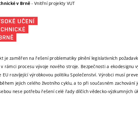
- Vnitřní projekty VUT
chnické v Brně
kt je zaměřen na řešení problematiky plnění legislativních požadav
ní v rámci procesu vývoje nového stroje. Bezpečnosti a ekodesignu v
ie EU rozvíjející výrobkovou politiku Společenství. Výrobci musí prev
 během jejich celého životního cyklu, a to při současném zachování 
s sebou nese potřebu řešení celé řady dílčích vědecko-výzkumných ú