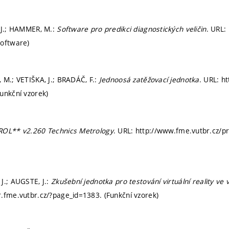
 J.; HAMMER, M.:
Software pro predikci diagnostických veličin
. URL:
Software)
 M.; VETIŠKA, J.; BRADÁČ, F.:
Jednoosá zatěžovací jednotka
. URL: h
unkční vzorek)
OL** v2.260 Technics Metrology
. URL: http://www.fme.vutbr.cz/p
J.; AUGSTE, J.:
Zkušební jednotka pro testování virtuální reality v
.fme.vutbr.cz/?page_id=1383. (Funkční vzorek)