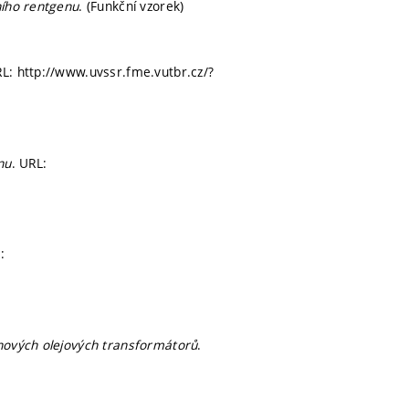
ního rentgenu
. (Funkční vzorek)
RL: http://www.uvssr.fme.vutbr.cz/?
nu
. URL:
:
nových olejových transformátorů
.