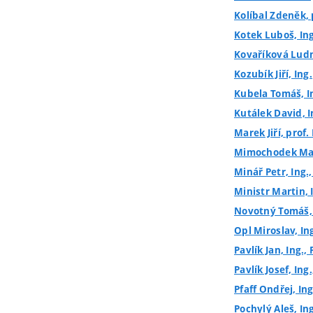
Kolíbal Zdeněk, p
Kotek Luboš, Ing
Kovaříková Ludm
Kozubík Jiří, Ing.
Kubela Tomáš, I
Kutálek David, I
Marek Jiří, prof.
Mimochodek Mar
Minář Petr, Ing.
Ministr Martin, I
Novotný Tomáš, I
Opl Miroslav, In
Pavlík Jan, Ing., 
Pavlík Josef, Ing.
Pfaff Ondřej, Ing
Pochylý Aleš, In