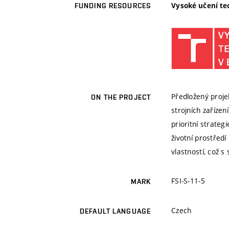
Vysoké učení te
FUNDING RESOURCES
Předložený proje
ON THE PROJECT
strojních zaříze
prioritní strateg
životní prostředí
vlastností, což 
FSI-S-11-5
MARK
Czech
DEFAULT LANGUAGE