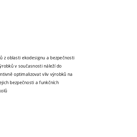
ků z oblasti ekodesignu a bezpečnosti
ýrobků v současnosti náleží do
entivně optimalizovat vliv výrobků na
jejich bezpečnosti a funkčních
kolů