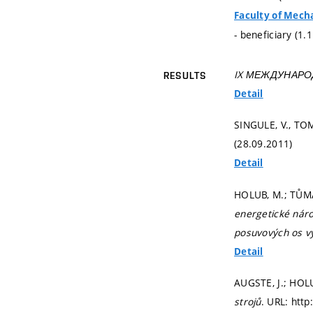
Faculty of Mech
- beneficiary (1.
IX МЕЖДУНАРО
RESULTS
Detail
SINGULE, V., TOM
(28.09.2011)
Detail
HOLUB, M.; TŮMA,
energetické náro
posuvových os vý
Detail
AUGSTE, J.; HOL
strojů
. URL: htt