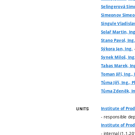
Selingerová Simo
Simeonov Simeon,
Singule Vladislav
Solař Martin, Ing
Stano Pavol, Ing
-
Sýkora Jan, Ing.
Synek Miloš, Ing
Tabas Marek, Ing
Toman Jiří, Ing.,
Tůma Jiří, Ing., P
Tůma Zdeněk, In
Institute of Pr
UNITS
- responsible de
Institute of Pr
- internal (1.1.2