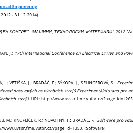
anical Engineering
1.2012 - 31.12.2014)
ДЕН КОНГРЕС "МАШИНИ, ТЕХНОЛОГИИ, МАТЕРИАЛИ" 2012
. Va
AN, J.:
17th International Conference on Electrical Drives and Pow
 J.; VETIŠKA, J.; BRADÁČ, F.; SÝKORA, J.; SELINGEROVÁ, S.:
Experim
čnosti posuvových os výrobních strojů Experimentální stand pro an
robních strojů
. URL: http://www.uvssr.fme.vutbr.cz/?page_id=1265.
UB, M.; KNOFLÍČEK, R.; NOVOTNÝ, T.; BRADÁČ, F.:
Software pro vizu
p://www.uvssr.fme.vutbr.cz/?page_id=1353. (Software)