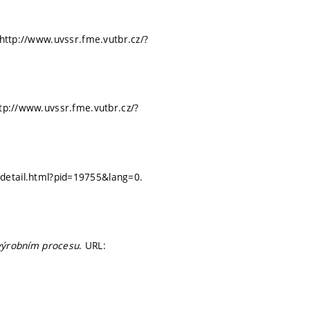
 http://www.uvssr.fme.vutbr.cz/?
ttp://www.uvssr.fme.vutbr.cz/?
rdetail.html?pid=19755&lang=0.
e výrobním procesu
. URL: