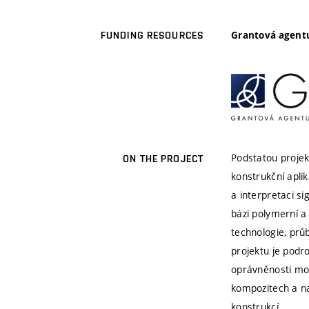
Grantová agentu
FUNDING RESOURCES
Podstatou projek
ON THE PROJECT
konstrukční aplik
a interpretaci s
bázi polymerní a
technologie, prů
projektu je podr
oprávněnosti mo
kompozitech a na
konstrukcí.