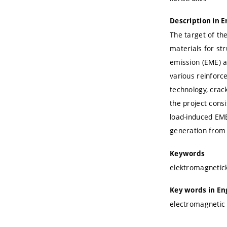
Description in E
The target of th
materials for str
emission (EME) 
various reinforce
technology, crac
the project consi
load-induced EME
generation from 
Keywords
elektromagnetick
Key words in En
electromagnetic 