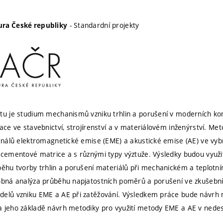
- Standardní projekty
ra České republiky
tu je studium mechanismů vzniku trhlin a porušení v moderních ko
ace ve stavebnictví, strojírenství a v materiálovém inženýrství. Me
ignálů elektromagnetické emise (EME) a akustické emise (AE) ve vy
 cementové matrice a s různými typy výztuže. Výsledky budou využi
běhu tvorby trhlin a porušení materiálů při mechanickém a teplotním
obná analýza průběhu napjatostních poměrů a porušení ve zkušebníc
delů vzniku EME a AE při zatěžování. Výsledkem práce bude návrh
 jeho základě návrh metodiky pro využití metody EME a AE v nedest