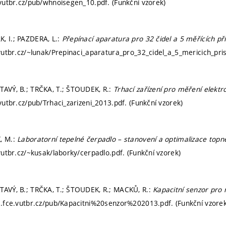
e.vutbr.cz/pub/whnoisegen_10.pdf. (Funkční vzorek)
, I.; PAZDERA, L.:
Přepínací aparatura pro 32 čidel a 5 měřících pří
.vutbr.cz/~lunak/Prepinaci_aparatura_pro_32_cidel_a_5_mericich_pris
TAVÝ, B.; TRČKA, T.; ŠTOUDEK, R.:
Trhací zařízení pro měření elekt
.vutbr.cz/pub/Trhaci_zarizeni_2013.pdf. (Funkční vzorek)
, M.:
Laboratorní tepelné čerpadlo – stanovení a optimalizace topn
.vutbr.cz/~kusak/laborky/cerpadlo.pdf. (Funkční vzorek)
TAVÝ, B.; TRČKA, T.; ŠTOUDEK, R.; MACKŮ, R.:
Kapacitní senzor pro
ka.fce.vutbr.cz/pub/Kapacitni%20senzor%202013.pdf. (Funkční vzorek