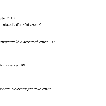
strojů
. URL:
troju.pdf. (Funkční vzorek)
romagnetické a akustické emise
. URL:
ého faktoru
. URL:
 měření elektromagnetické emise
.
)