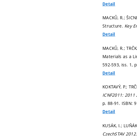
Detail
MACKŮ, R.; ŠICNE
Structure.
Key En
Detail
MACKŮ, R.; TRČKA
Materials as a L
592-593, iss. 1,
p
Detail
KOKTAVÝ, P.; TRČ
ICNF2011: 2011 2
p. 88-91.
ISBN: 9
Detail
KUSÁK, I.; LUŇÁK,
CzechSTAV 2012