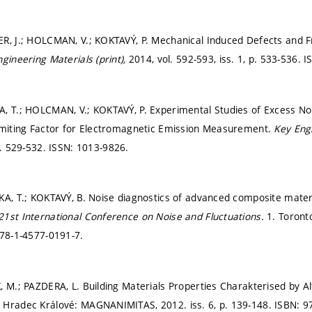
R, J.; HOLCMAN, V.; KOKTAVÝ, P. Mechanical Induced Defects and Fra
gineering Materials (print),
2014, vol. 592-593, iss. 1,
p. 533-536.
I
, T.; HOLCMAN, V.; KOKTAVÝ, P. Experimental Studies of Excess N
imiting Factor for Electromagnetic Emission Measurement.
Key Engi
. 529-532.
ISSN: 1013-9826.
KA, T.; KOKTAVÝ, B. Noise diagnostics of advanced composite materia
1st International Conference on Noise and Fluctuations.
1. Toront
78-1-4577-0191-7.
 M.; PAZDERA, L. Building Materials Properties Charakterised by Alte
.
Hradec Králové: MAGNANIMITAS, 2012. iss. 6,
p. 139-148.
ISBN: 9