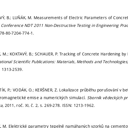
VÝ, B.; LUŇÁK, M. Measurements of Electric Parameters of Concrete
l Conference NDT 2011 Non-Destructive Testing in Engineering Prac
78-80-7204-774-1.
, M.; KOKTAVÝ, B.; SCHAUER, P. Tracking of Concrete Hardening b
ational Scientific Publications: Materials, Methods and Technologies
: 1313-2539.
TÍK, P.; VODÁK, O.; KERŠNER, Z. Lokalizace průběhu porušování v 
ktromagnetické emise a numerických simulací.
Sborník vědeckých pr
va,
2011, roč. XI, č. 2,
s. 269-278.
ISSN: 1213-1962.
K, M. Elektrické parametry tepelně namáhaných vzorků na cementov