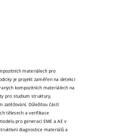
mpozitních materiálech pro
todicky je projekt zaměřen na detekci
braných kompozitních materiálech na
ty pro studium struktury,
 zatěžování. Důležitou částí
h tělesech a verifikace
 modelu pro generaci EME a AE v
ruktivní diagnostice materiálů a