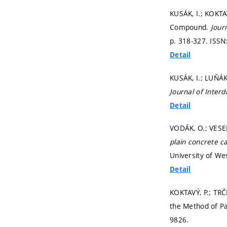
KUSÁK, I.; KOKTA
Compound.
Jour
p. 318-327.
ISSN
Detail
KUSÁK, I.; LUŇÁK
Journal of Interd
Detail
VODÁK, O.; VESEL
plain concrete c
University of We
Detail
KOKTAVÝ, P.; TRČ
the Method of Pa
9826.