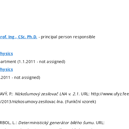
- principal person responsible
of. Ing., CSc. Ph.D.
hysics
partment (1.1.2011 - not assigned)
hysics
1.2011 - not assigned)
AVÝ, P.:
Nízkošumový zesilovač LNA v. 2.1
. URL: http://www.ufyz.fee
2013/nizkosumovy-zesilovac-lna. (Funkční vzorek)
RBOL, L.:
Deterministický generátor bílého šumu
. URL: