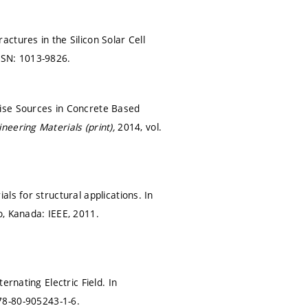
ctures in the Silicon Solar Cell
SSN: 1013-9826.
oise Sources in Concrete Based
neering Materials (print),
2014, vol.
ls for structural applications. In
o, Kanada: IEEE, 2011.
rnating Electric Field. In
78-80-905243-1-6.