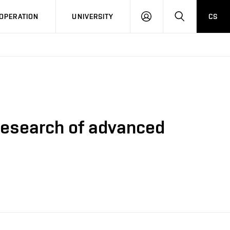
LOG
SEARCH
OPERATION
UNIVERSITY
CS
IN
 research of advanced