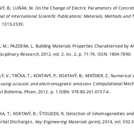
VÝ, B.; LUŇÁK, M. On the Change of Electric Parameters of Concre
nal of International Scientific Publications: Materials, Methods and
: 1313-2539.
, M.; PAZDERA, L. Building Materials Properties Charakterised by Alt
isciplinary Research,
2012, vol. 2, iss. 2,
p. 71-76.
ISSN: 1804-7890.
Ý, V.; TRČKA, T.; KOKTAVÝ, P.; KOKTAVÝ, B.; KERŠNER, Z.
Numerical s
ausing acoustic and electromagnetic emission.
Computational Mecha
st Bohemia, Pilsen, 2012.
p. 1.
ISBN: 978-80-261-0157-4.
KA, T.; KOKTAVÝ, B.; ŠTOUDEK, R. Detection of Inhomogeneities and
rtial Discharges.
Key Engineering Materials (print),
2014, vol. 592-5