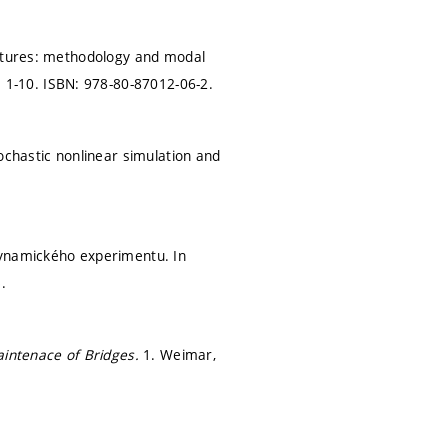
uctures: methodology and modal
. 1-10.
ISBN: 978-80-87012-06-2.
ochastic nonlinear simulation and
dynamického experimentu. In
.
Maintenace of Bridges.
1. Weimar,