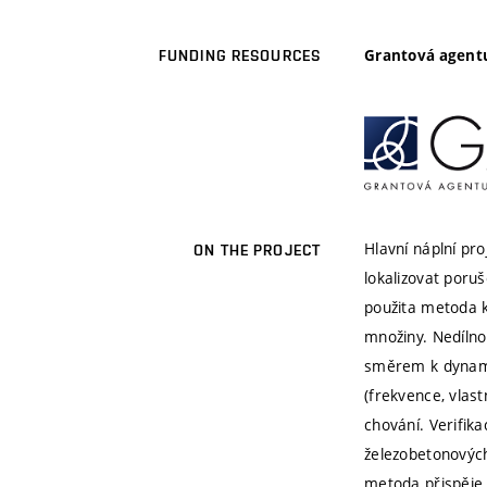
Grantová agentu
FUNDING RESOURCES
Hlavní náplní pr
ON THE PROJECT
lokalizovat poruš
použita metoda k
množiny. Nedílno
směrem k dynamic
(frekvence, vlast
chování. Verifik
železobetonových
metoda přispěje 