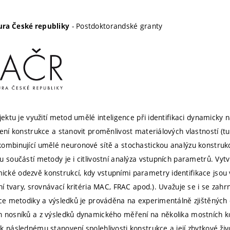
- Postdoktorandské granty
ra České republiky
ojektu je využití metod umělé inteligence při identifikaci dynamick
ení konstrukce a stanovit proměnlivost materiálových vlastností (tuh
ombinující umělé neuronové sítě a stochastickou analýzu konstrukce
u součástí metody je i citlivostní analýza vstupních parametrů. Vyt
ké odezvě konstrukcí, kdy vstupními parametry identifikace jsou 
ní tvary, srovnávací kritéria MAC, FRAC apod.). Uvažuje se i se zahr
ace metodiky a výsledků je prováděna na experimentálně zjištěných 
 nosníků a z výsledků dynamického měření na několika mostních kon
k následnému stanovení spolehlivosti konstrukce a její zbytkové živ