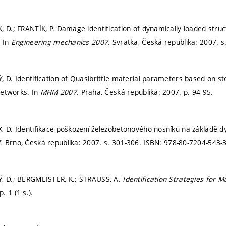
, D.; FRANTÍK, P. Damage identification of dynamically loaded str
. In
Engineering mechanics 2007.
Svratka, Česká republika: 2007.
s
, D. Identification of Quasibrittle material parameters based on st
 networks. In
MHM 2007.
Praha, Česká republika: 2007.
p. 94-95.
, D. Identifikace poškození železobetonového nosníku na základě 
7.
Brno, Česká republika: 2007.
s. 301-306.
ISBN: 978-80-7204-543-3
Ý, D.; BERGMEISTER, K.; STRAUSS, A.
Identification Strategies for 
p. 1 (1 s.).