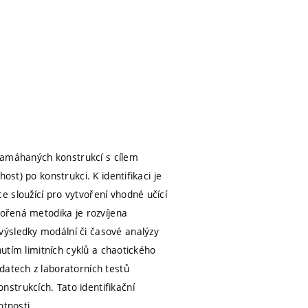
y namáhaných konstrukcí s cílem
ost) po konstrukci. K identifikaci je
 sloužící pro vytvoření vhodné učící
vořená metodika je rozvíjena
výsledky modální či časové analýzy
nutím limitních cyklů a chaotického
datech z laboratorních testů
strukcích. Tato identifikační
otnosti.