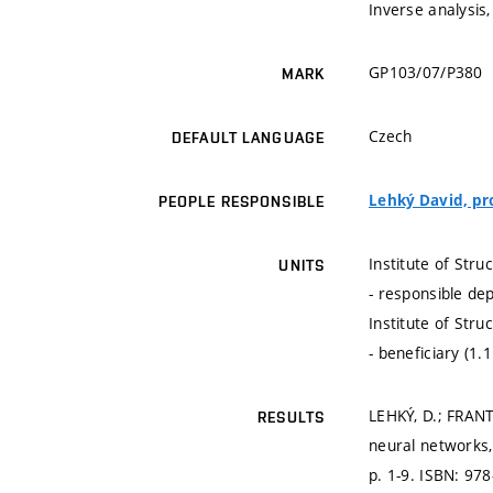
Inverse analysis,
GP103/07/P380
MARK
Czech
DEFAULT LANGUAGE
Lehký David, prof
PEOPLE RESPONSIBLE
Institute of Stru
UNITS
- responsible de
Institute of Stru
- beneficiary (1.
LEHKÝ, D.; FRANT
RESULTS
neural networks,
p. 1-9.
ISBN: 978