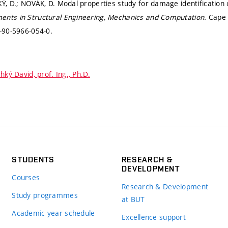
KÝ, D.; NOVÁK, D. Modal properties study for damage identification 
ents in Structural Engineering, Mechanics and Computation.
Cape 
-90-5966-054-0.
hký David, prof. Ing., Ph.D.
STUDENTS
RESEARCH &
DEVELOPMENT
Courses
Research & Development
Study programmes
at BUT
Academic year schedule
Excellence support