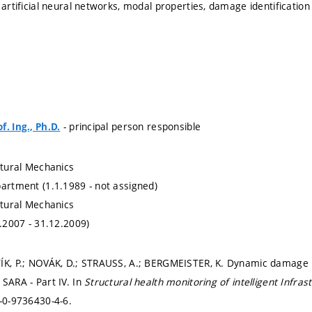
 artificial neural networks, modal properties, damage identification
- principal person responsible
. Ing., Ph.D.
ctural Mechanics
partment (1.1.1989 - not assigned)
ctural Mechanics
1.2007 - 31.12.2009)
ÍK, P.; NOVÁK, D.; STRAUSS, A.; BERGMEISTER, K. Dynamic damage ide
 SARA - Part IV. In
Structural health monitoring of intelligent Infras
-0-9736430-4-6.