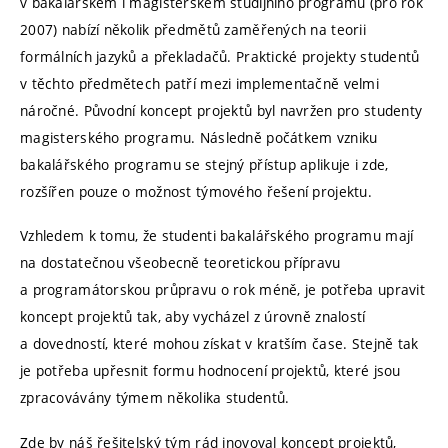
v bakalářském i magisterském studijního programu (pro rok
2007) nabízí několik předmětů zaměřených na teorii
formálních jazyků a překladačů. Praktické projekty studentů
v těchto předmětech patří mezi implementačně velmi
náročné. Původní koncept projektů byl navržen pro studenty
magisterského programu. Následně počátkem vzniku
bakalářského programu se stejný přístup aplikuje i zde,
rozšířen pouze o možnost týmového řešení projektu.
Vzhledem k tomu, že studenti bakalářského programu mají
na dostatečnou všeobecně teoretickou přípravu
a programátorskou průpravu o rok méně, je potřeba upravit
koncept projektů tak, aby vycházel z úrovně znalostí
a dovedností, které mohou získat v kratším čase. Stejně tak
je potřeba upřesnit formu hodnocení projektů, které jsou
zpracovávány týmem několika studentů.
Zde by náš řešitelský tým rád inovoval koncept projektů,