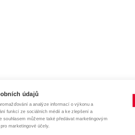
sobních údajů
romažďování a analýze informací o výkonu a
VYSOKÉ UČENÍ TECHNICKÉ V BRNĚ
ní funkcí ze sociálních médií a ke zlepšení a
ÚSTAV SOUDNÍHO INŽENÝRSTVÍ
 Se souhlasem můžeme také předávat marketingovým
 pro marketingové účely.
Purkyňova 464/118
www.vut.cz/usi