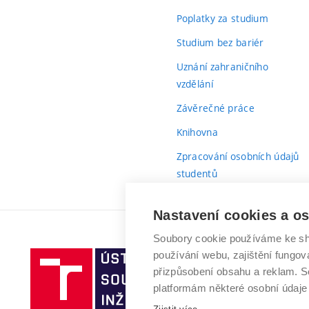
Poplatky za studium
Studium bez bariér
Uznání zahraničního
vzdělání
Závěrečné práce
Knihovna
Zpracování osobních údajů
studentů
Nastavení cookies a o
Soubory cookie používáme ke sh
používání webu, zajištění fungová
Vysoké
přizpůsobení obsahu a reklam.
učení
platformám některé osobní údaje
technické
v