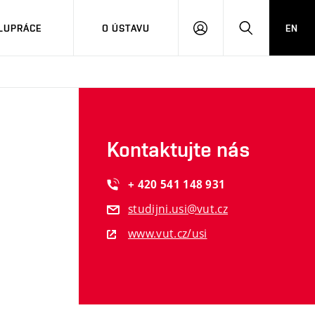
LUPRÁCE
O ÚSTAVU
EN
PŘIHLÁSIT
HLEDAT
SE
Kontaktujte nás
+ 420 541 148 931
studijni.usi@vut.cz
www.vut.cz/usi