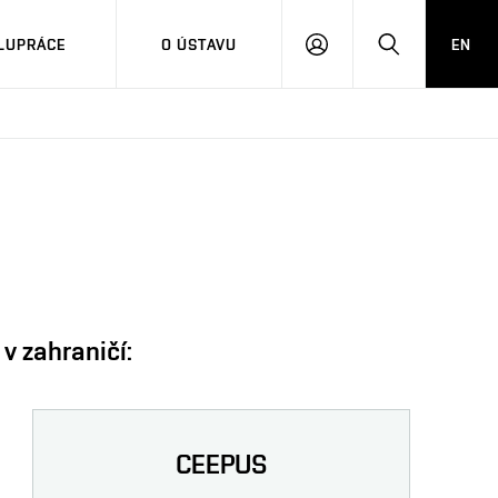
LUPRÁCE
O ÚSTAVU
EN
PŘIHLÁSIT
HLEDAT
SE
 v zahraničí:
CEEPUS