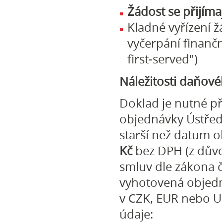
Žádost se přijíma
Kladné vyřízení 
vyčerpání finanč
first-served")
Náležitosti daňové
Doklad je nutné př
objednávky Ústřed
starší než datum o
Kč
bez DPH (z důvo
smluv dle zákona č
vyhotovená objed
v CZK, EUR nebo 
údaje: