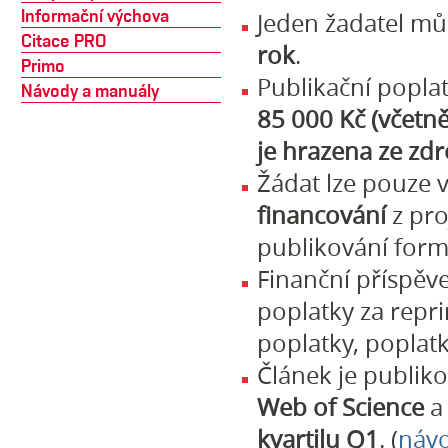
Informační výchova
Jeden žadatel mů
Citace PRO
rok
.
Primo
Publikační poplat
Návody a manuály
85 000 Kč (včetn
je hrazena ze zdr
Žádat lze pouze v
financování
z pr
publikování for
Finanční příspěv
poplatky za repri
poplatky, poplatk
Článek je publiko
Web of Science
a
kvartilu Q1
. (
návod