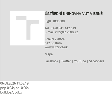
ÚSTŘEDNÍ KNIHOVNA VUT V BRNĚ
Sigla: BOD009
Tel.: +420 541 142 619
E-mail:
info@lib.vutbr.cz
Kolejní 2906/4
612 00 Brno
www.vutbr.cz/uk
Mapa
Facebook
|
Twitter
|
YouTube
|
SlideShare
06.08.2026 11:58:19
php 0.04s, sql 0.00s
bulldog4, cdbx