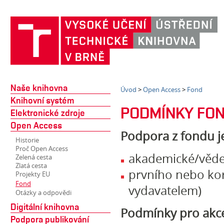
Naše knihovna
Úvod
>
Open Access
>
Fond
Knihovní systém
PODMÍNKY FON
Elektronické zdroje
Open Access
Podpora z fondu j
Historie
Proč Open Access
akademické/věde
Zelená cesta
Zlatá cesta
prvního nebo kor
Projekty EU
Fond
vydavatelem)
Otázky a odpovědi
Digitální knihovna
Podmínky pro akce
Podpora publikování