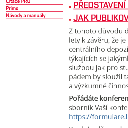
Citace PRO
PŘEDSTAVENÍ 
Primo
Návody a manuály
JAK PUBLIKO
Z tohoto důvodu d
lety k závěru, že j
centrálního depoz
týkajících se jaký
službou jak pro st
pádem by sloužil 
a výzkumné činnos
Pořádáte konferen
sborník Vaší konf
https://formulare.l