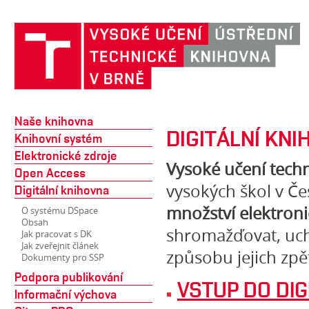
Naše knihovna
DIGITÁLNÍ KNI
Knihovní systém
Elektronické zdroje
Vysoké učení techn
Open Access
vysokých škol v Č
Digitální knihovna
množství elektro
O systému DSpace
Obsah
shromažďovat, uc
Jak pracovat s DK
Jak zveřejnit článek
způsobu jejich zp
Dokumenty pro SSP
Podpora publikování
VSTUP DO DIG
Informační výchova