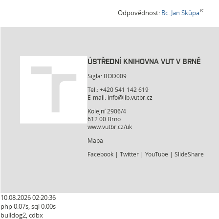
Odpovědnost:
Bc. Jan Skůpa
ÚSTŘEDNÍ KNIHOVNA VUT V BRNĚ
Sigla: BOD009
Tel.: +420 541 142 619
E-mail:
info@lib.vutbr.cz
Kolejní 2906/4
612 00 Brno
www.vutbr.cz/uk
Mapa
Facebook
|
Twitter
|
YouTube
|
SlideShare
10.08.2026 02:20:36
php 0.07s, sql 0.00s
bulldog2, cdbx