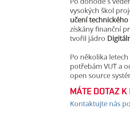
Po dohodě s vede
vysokých škol proj
učení technického
získány finanční p
tvořil jádro
Digitál
Po několika letech
potřebám VUT a od
open source syst
MÁTE DOTAZ K 
Kontaktujte nás p