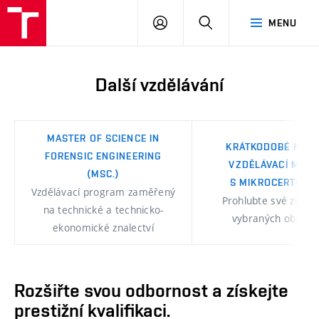
ÚSI
PŘIHLÁSIT
HLEDAT
MENU
VUT
SE
Další vzdělávání
MASTER OF SCIENCE IN
KRÁTKODOBÉ KURZ
FORENSIC ENGINEERING
VZDĚLÁVACÍ MOD
(MSC.)
S MIKROCERTIFIK
Vzdělávací program zaměřený
Prohlubte své znalos
na technické a technicko-
vybraných oblast
ekonomické znalectví
Rozšiřte svou odbornost a získejte
prestižní kvalifikaci.