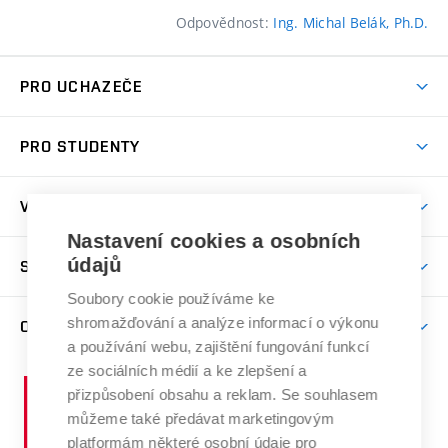
Odpovědnost:
Ing. Michal Belák, Ph.D.
PRO UCHAZEČE
Pojďte na ÚSI
PRO STUDENTY
Nabídka programů
Předměty
Přijímačky
VĚDA A VÝZKUM
Studijní programy
Den otevřených dveří
Nastavení cookies a osobních
Věda a výzkum na ÚSI
Studijní předpisy
údajů
SPOLUPRÁCE S ÚSI
Další vzdělávání
Časopis soudní inženýrství
Časový plán studia
Soubory cookie používáme ke
Kontakty
Spolupráce
Úspěchy
shromažďování a analýze informací o výkonu
O ÚSTAVU
Studium
Zpracování osobních údajů uchazečů o studium
Služby ústavu
a používání webu, zajištění fungování funkcí
Projekty
Stipendia
Profil ústavu
ze sociálních médií a ke zlepšení a
E-přihláška
Vysoké
Publikace a výsledky VaV
přizpůsobení obsahu a reklam. Se souhlasem
Doktorský příjem
Organizační struktura
učení
můžeme také předávat marketingovým
Konference
Celouniverzitní doktorská škola
technické
Lidé
platformám některé osobní údaje pro