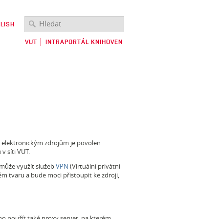
LISH
VUT
│
INTRAPORTÁL KNIHOVEN
K elektronickým zdrojům je povolen
v síti VUT.
, může využít služeb
VPN
(Virtuální privátní
ném tvaru a bude moci přistoupit ke zdroji,
o použít také proxy server, na kterém