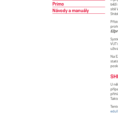
Primo
běží
sítě
Návody a manuály
Shib
Přís
prohl
EZpr
Syst
VUT (
uživ
Na E
stati
posk
SH
U ně
přípa
přihl
Takto
Tent
eduI