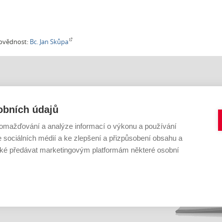
ovědnost:
Bc. Jan Skůpa
IHOVNA VUT V BRNĚ
KONTAKTNÍ FORMULÁŘE
Citace
obních údajů
Digitální knihovna
42 619
E-zdroje
omažďování a analýze informací o výkonu a používání
vutbr.cz
Open Access a fond
Informační vzdělávání
e sociálních médií a ke zlepšení a přizpůsobení obsahu a
Primo a katalog
é předávat marketingovým platformám některé osobní
Publikování
Jiné
ter
|
YouTube
|
SlideShare