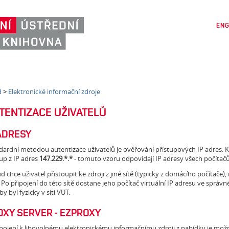
ENG
d
>
Elektronické informační zdroje
TENTIZACE UŽIVATELŮ
 ADRESY
dardní metodou autentizace uživatelů je ověřování přístupových IP adres. 
up z IP adres
147.229.*.*
- tomuto vzoru odpovídají IP adresy všech počítačů 
 chce uživatel přistoupit ke zdroji z jiné sítě (typicky z domácího počítače)
. Po připojení do této sítě dostane jeho počítač virtuální IP adresu ve správ
by byl fyzicky v síti VUT.
OXY SERVER - EZPROXY
ipojení k libovolnému elektronickému informačnímu zdroji z nabídky je možn