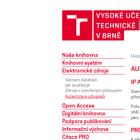
Naše knihovna
Úvo
Knihovní systém
AU
Elektronické zdroje
Seznam databází
IP
Jak se připojit
Zdroje s otevřeným přístupem
Stan
Autentizace uživatelů
příst
Open Access
Pokud
sítě)
Digitální knihovna
jako 
Podpora publikování
Informační výchova
PR
Citace PRO
K př