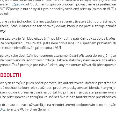
 systém
EZproxy
od OCLC. Tento způsob připojení považujeme za preferovaný,
 VUT. EZproxy je nutné využít pro pohodlný vzdálený přístup (mimo síť VUT) 
boleth.
tup je velice jednoduchý a nevyžaduje na straně uživatele žádnou práci navíc
ížeče). Stačí kliknout na ten správný odkaz, který je na profilu zdroje označ
oxy
.
ém EZproxy je "shibboletizován" - po kliknutí na patřičný odkaz dojde k pře
za předpokladu, že uživatel ještě není přihlášen). Po úspěšném přihlášení do
atel bude identifikován jako osoba z VUT.
Zproxy také dochází k jednotnému zaznamenávání přístupů do zdrojů. Tyto
stik využívanosti jednotlivých zdrojů. Takové statistiky nám nejsou zdaleka 
ytnout. Také proto je pro nás důležité, aby maximum uživatelů přistupovalo
IBBOLETH
kterých zdrojů (a jejich počet poroste) lze autentizovat uživatele prostředn
dě dochází ke kontrole totožnosti proti tzv. poskytovateli identit, kterým je
ášen, dojde k přesměrování na portál. Po přihlášení je uživatel přesměrován 
 lze přistupovat ke zdrojům i z jiné než školní sítě (autentizace prostřednic
o druh autentizace uživatelů je na národní úrovni podporován a kordinová
D.cz
, jejímž je VUT v Brně členem.