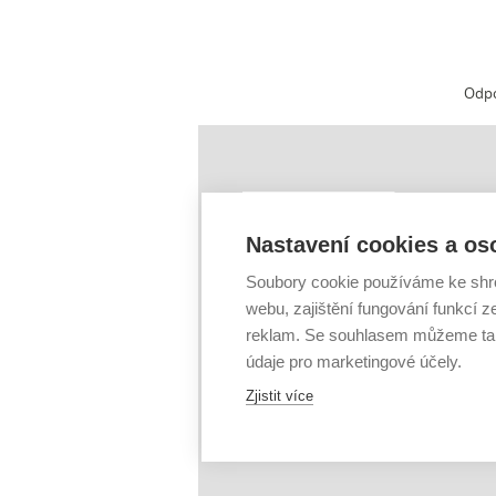
Odp
ÚSTŘEDNÍ KN
Sigla: BOD009
Nastavení cookies a os
Tel.: +420 541 1
Soubory cookie používáme ke shr
E-mail:
info@lib.
webu, zajištění fungování funkcí z
Kolejní 2906/4
612 00 Brno
reklam. Se souhlasem můžeme tak
www.vutbr.cz/uk
údaje pro marketingové účely.
Mapa
Zjistit více
Facebook
|
Twit