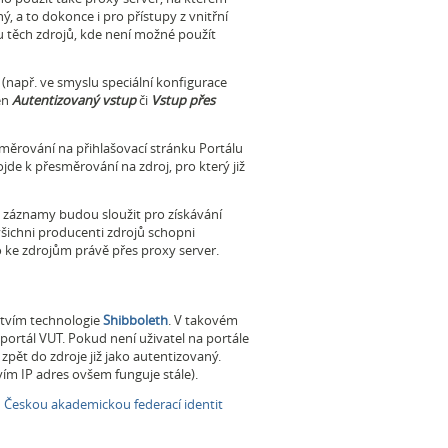
 a to dokonce i pro přístupy z vnitřní
u těch zdrojů, kde není možné použít
 (např. ve smyslu speciální konfigurace
en
Autentizovaný vstup
či
Vstup přes
směrování na přihlašovací stránku Portálu
jde k přesměrování na zdroj, pro který již
 záznamy budou sloužit pro získávání
všichni producenti zdrojů schopni
 ke zdrojům právě přes proxy server.
ictvím technologie
Shibboleth
. V takovém
 portál VUT. Pokud není uživatel na portále
zpět do zdroje již jako autentizovaný.
tvím IP adres ovšem funguje stále).
n
Českou akademickou federací identit