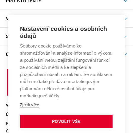
PRO STUDENTY
Nabídka programů
Předměty
Přijímačky
VĚDA A VÝZKUM
Studijní programy
Den otevřených dveří
Nastavení cookies a osobních
Věda a výzkum na ÚSI
Studijní předpisy
údajů
SPOLUPRÁCE S ÚSI
Další vzdělávání
Časopis soudní inženýrství
Časový plán studia
Soubory cookie používáme ke
Kontakty
Spolupráce
Úspěchy
shromažďování a analýze informací o výkonu
O ÚSTAVU
Studium
Zpracování osobních údajů uchazečů o studium
Služby ústavu
a používání webu, zajištění fungování funkcí
Projekty
Stipendia
Profil ústavu
ze sociálních médií a ke zlepšení a
E-přihláška
Vysoké
Publikace a výsledky VaV
přizpůsobení obsahu a reklam. Se souhlasem
Doktorský příjem
Organizační struktura
učení
můžeme také předávat marketingovým
Konference
Celouniverzitní doktorská škola
technické
Lidé
platformám některé osobní údaje pro
Ocenění
v
marketingové účely.
Studium a stáže v zahraničí
Vnitřní předpisy ústavu
Brně
Zjistit více
VYSOKÉ UČENÍ TECHNICKÉ V BRNĚ
Studentské spolky
Úřední deska VUT
ÚSTAV SOUDNÍHO INŽENÝRSTVÍ
Pracovní nabídky
Pro veřejnost
POVOLIT VŠE
Purkyňova 464/118
www.vut.cz/usi
Studijní oddělení
Certifikační orgán
612 00 Brno
usi@vut.cz