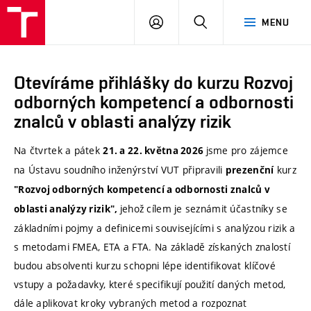
ÚSI
PŘIHLÁSIT
HLEDAT
MENU
VUT
SE
Otevíráme přihlášky do kurzu Rozvoj
odborných kompetencí a odbornosti
znalců v oblasti analýzy rizik
Na čtvrtek a pátek
jsme pro zájemce
21. a 22. května 2026
na Ústavu soudního inženýrství VUT připravili
kurz
prezenční
"Rozvoj odborných kompetencí a odbornosti znalců v
jehož cílem je seznámit účastníky se
oblasti analýzy rizik",
základními pojmy a definicemi souvisejícími s analýzou rizik a
s metodami FMEA, ETA a FTA. Na základě získaných znalostí
budou absolventi kurzu schopni lépe identifikovat klíčové
vstupy a požadavky, které specifikují použití daných metod,
dále aplikovat kroky vybraných metod a rozpoznat