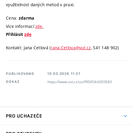
využitelnost daných metod v praxi.
Cena:
zdarma
Více informací
zde.
Přihlásit
zde
Kontakt: Jana Cetlová (
Jana.Cetlova@vut.cz
, 541 148 902)
PUBLIKOVÁNO
10.03.2026 11:37
https://www.vut.cz/usi/f90454/d303683
ODKAZ
PRO UCHAZEČE
Pojďte na ÚSI