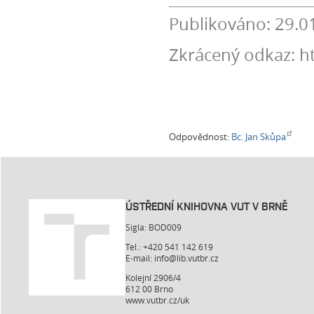
Publikováno: 29.0
Zkrácený odkaz: h
Odpovědnost:
Bc. Jan Skůpa
ÚSTŘEDNÍ KNIHOVNA VUT V BRNĚ
Sigla: BOD009
Tel.: +420 541 142 619
E-mail:
info@lib.vutbr.cz
Kolejní 2906/4
612 00 Brno
www.vutbr.cz/uk