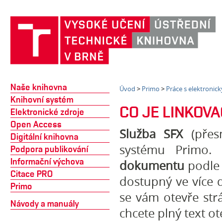
Naše knihovna
Úvod
>
Primo
>
Práce s elektroni
Knihovní systém
CO JE LINKOVA
Elektronické zdroje
Open Access
Služba SFX
(přesn
Digitální knihovna
systému Primo
Podpora publikování
Informační výchova
dokumentu
podle 
Citace PRO
dostupný ve více d
Primo
se vám otevře str
Návody a manuály
chcete plný text ote