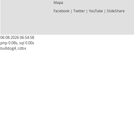
Mapa
Facebook
|
Twitter
|
YouTube
|
SlideShare
06.08.2026 06:54:59
php 0.08s, sql 0.00s
bulldog4, cdbx