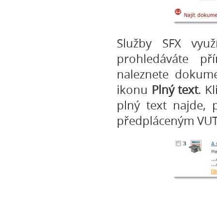
Služby SFX vyu
prohledáváte p
naleznete dokume
ikonu
Plný text
. K
plný text najde,
předpláceným VUT