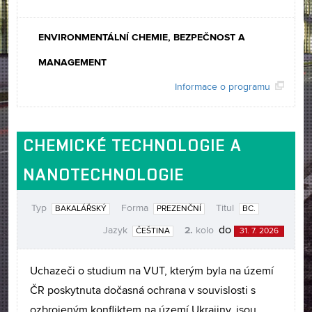
ENVIRONMENTÁLNÍ CHEMIE, BEZPEČNOST A
MANAGEMENT
Informace o programu
CHEMICKÉ TECHNOLOGIE A
NANOTECHNOLOGIE
Typ
Forma
Titul
BAKALÁŘSKÝ
PREZENČNÍ
BC.
2.
do
Jazyk
kolo
ČEŠTINA
31. 7. 2026
Uchazeči o studium na VUT, kterým byla na území
ČR poskytnuta dočasná ochrana v souvislosti s
ozbrojeným konfliktem na území Ukrajiny, jsou