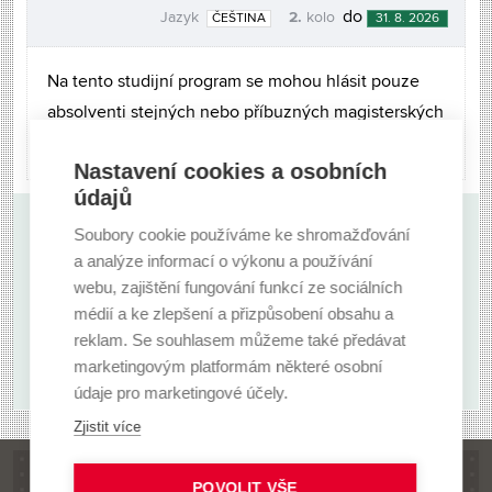
2.
do
Jazyk
kolo
ČEŠTINA
31. 8. 2026
Na tento studijní program se mohou hlásit pouze
absolventi stejných nebo příbuzných magisterských
studijních oborů.
Nastavení cookies a osobních
údajů
Soubory cookie používáme ke shromažďování
Nevybrali jste si? Zkuste i další možnosti.
a analýze informací o výkonu a používání
webu, zajištění fungování funkcí ze sociálních
médií a ke zlepšení a přizpůsobení obsahu a
ZOBRAZIT VŠECHNY FAKULTY
reklam. Se souhlasem můžeme také předávat
marketingovým platformám některé osobní
údaje pro marketingové účely.
Zjistit více
POVOLIT VŠE