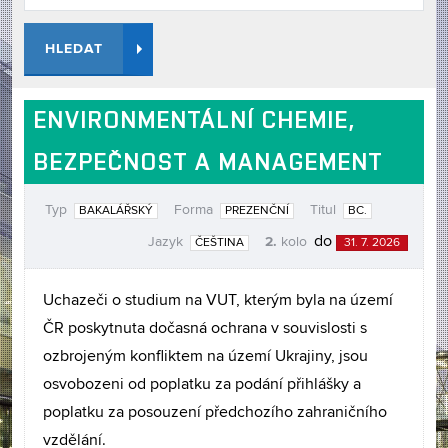
HLEDAT
ENVIRONMENTÁLNÍ CHEMIE,
BEZPEČNOST A MANAGEMENT
Typ
Forma
Titul
BAKALÁŘSKÝ
PREZENČNÍ
BC.
2.
do
Jazyk
kolo
ČEŠTINA
31. 7. 2026
Uchazeči o studium na VUT, kterým byla na území
ČR poskytnuta dočasná ochrana v souvislosti s
ozbrojeným konfliktem na území Ukrajiny, jsou
osvobozeni od poplatku za podání přihlášky a
poplatku za posouzení předchozího zahraničního
vzdělání.