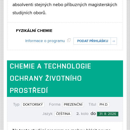
absolventi stejných nebo příbuzných magisterských
studijních oborů.
FYZIKÁLNÍ CHEMIE
Informace o programu
PODAT PŘIHLÁŠKU
CHEMIE A TECHNOLOGIE
OCHRANY ŽIVOTNÍHO
PROSTŘEDÍ
Typ
Forma
Titul
DOKTORSKÝ
PREZENČNÍ
PH.D.
2.
do
Jazyk
kolo
ČEŠTINA
31. 8. 2026