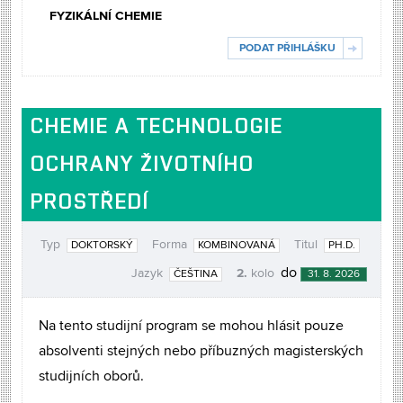
FYZIKÁLNÍ CHEMIE
PODAT PŘIHLÁŠKU
CHEMIE A TECHNOLOGIE
OCHRANY ŽIVOTNÍHO
PROSTŘEDÍ
Typ
Forma
Titul
DOKTORSKÝ
KOMBINOVANÁ
PH.D.
2.
do
Jazyk
kolo
ČEŠTINA
31. 8. 2026
Na tento studijní program se mohou hlásit pouze
absolventi stejných nebo příbuzných magisterských
studijních oborů.