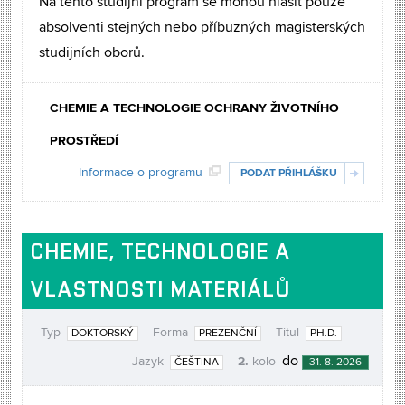
Na tento studijní program se mohou hlásit pouze
absolventi stejných nebo příbuzných magisterských
studijních oborů.
CHEMIE A TECHNOLOGIE OCHRANY ŽIVOTNÍHO
PROSTŘEDÍ
Informace o programu
PODAT PŘIHLÁŠKU
CHEMIE, TECHNOLOGIE A
VLASTNOSTI MATERIÁLŮ
Typ
Forma
Titul
DOKTORSKÝ
PREZENČNÍ
PH.D.
2.
do
Jazyk
kolo
ČEŠTINA
31. 8. 2026