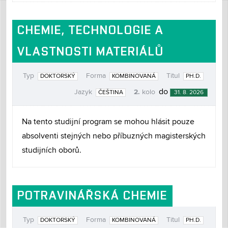
CHEMIE, TECHNOLOGIE A
VLASTNOSTI MATERIÁLŮ
Typ
Forma
Titul
DOKTORSKÝ
KOMBINOVANÁ
PH.D.
2.
do
Jazyk
kolo
ČEŠTINA
31. 8. 2026
Na tento studijní program se mohou hlásit pouze
absolventi stejných nebo příbuzných magisterských
studijních oborů.
POTRAVINÁŘSKÁ CHEMIE
Typ
Forma
Titul
DOKTORSKÝ
KOMBINOVANÁ
PH.D.