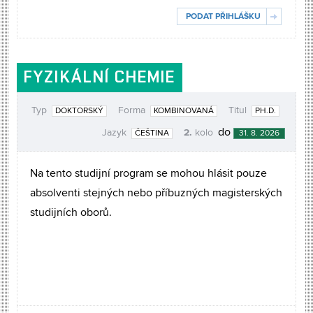
PODAT PŘIHLÁŠKU
FYZIKÁLNÍ CHEMIE
Typ
Forma
Titul
DOKTORSKÝ
KOMBINOVANÁ
PH.D.
2.
do
Jazyk
kolo
ČEŠTINA
31. 8. 2026
Na tento studijní program se mohou hlásit pouze
absolventi stejných nebo příbuzných magisterských
studijních oborů.