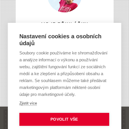
MOJE PŘIHLÁŠKY
Přehled mých přihlášek, plateb
Nastavení cookies a osobních
údajů
a výsledků přijímacího řízení
Soubory cookie používáme ke shromažďování
a analýze informací o výkonu a používání
webu, zajištění fungování funkcí ze sociálních
ZOBRAZIT PŘIHLÁŠKY
médií a ke zlepšení a přizpůsobení obsahu a
reklam. Se souhlasem můžeme také předávat
marketingovým platformám některé osobní
údaje pro marketingové účely.
Zjistit více
POVOLIT VŠE