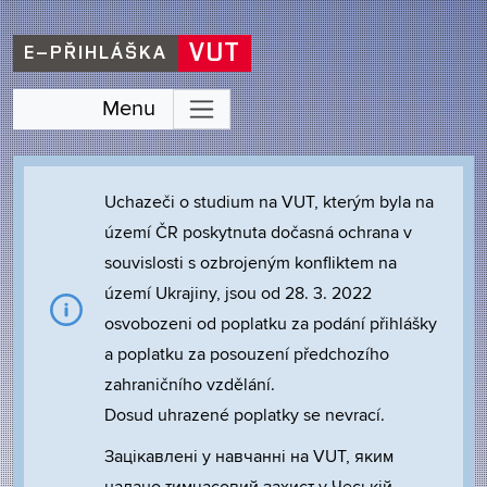
VUT
E–PŘIHLÁŠKA
Menu
Uchazeči o studium na VUT, kterým byla na
území ČR poskytnuta dočasná ochrana v
souvislosti s ozbrojeným konfliktem na
území Ukrajiny, jsou od 28. 3. 2022
osvobozeni od poplatku za podání přihlášky
a poplatku za posouzení předchozího
zahraničního vzdělání.
Dosud uhrazené poplatky se nevrací.
Зацікавлені у навчанні на VUT, яким