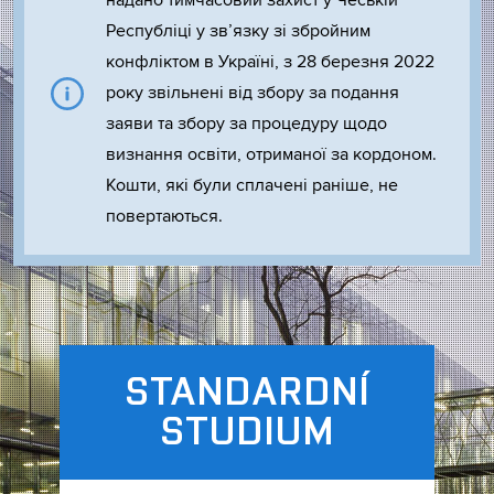
надано тимчасовий захист у Чеській
Республіці у зв’язку зі збройним
конфліктом в Україні, з 28 березня 2022
року звільнені від збору за подання
заяви та збору за процедуру щодо
визнання освіти, отриманої за кордоном.
Кошти, які були сплачені раніше, не
повертаються.
STANDARDNÍ
STUDIUM