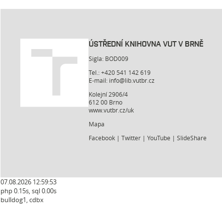
ÚSTŘEDNÍ KNIHOVNA VUT V BRNĚ
Sigla: BOD009
Tel.: +420 541 142 619
E-mail:
info@lib.vutbr.cz
Kolejní 2906/4
612 00 Brno
www.vutbr.cz/uk
Mapa
Facebook
|
Twitter
|
YouTube
|
SlideShare
07.08.2026 12:59:54
php 0.15s, sql 0.00s
bulldog1, cdbx