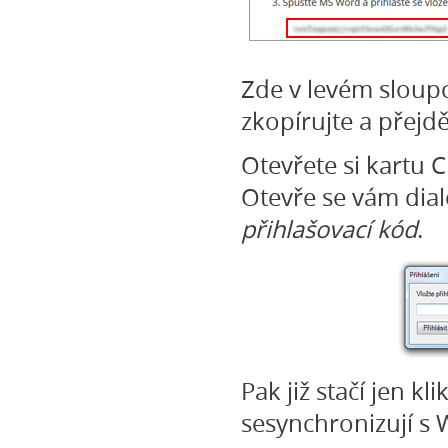
Zde v levém sloupci
zkopírujte a přej
Otevřete si kartu C
Otevře se vám dia
přihlašovací kód
.
Pak již stačí jen k
sesynchronizují s