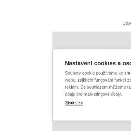
Odp
ÚSTŘEDNÍ KN
Sigla: BOD009
Nastavení cookies a os
Tel.: +420 541 1
Soubory cookie používáme ke shr
E-mail:
info@lib.
webu, zajištění fungování funkcí z
Kolejní 2906/4
612 00 Brno
reklam. Se souhlasem můžeme tak
www.vutbr.cz/uk
údaje pro marketingové účely.
Mapa
Zjistit více
Facebook
|
Twit