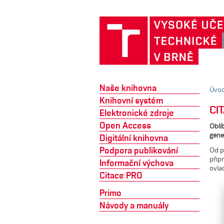
Naše knihovna
Úvo
Knihovní systém
CI
Elektronické zdroje
Open Access
Oblí
gener
Digitální knihovna
Podpora publikování
Od p
přip
Informační výchova
ovlad
Citace PRO
Primo
Návody a manuály