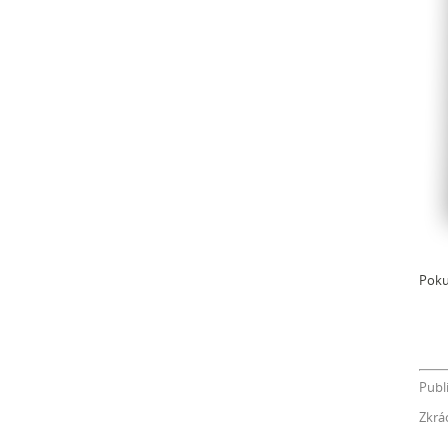
Poku
Publ
Zkrá