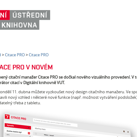
d
>
Citace PRO
>
Citace PRO
TACE PRO V NOVÉM
bený citační manažer Citace PRO se dočkal nového vizuálního provedení. V té
átor citací v Digitální knihovně VUT.
ondělí 11. dubna můžete vyzkoušet nový design citačního manažeru. Ve spol
ravili nový vzhled i některé nové funkce (např. možnost vytváření podsložek
atelný třeba z tabletu.