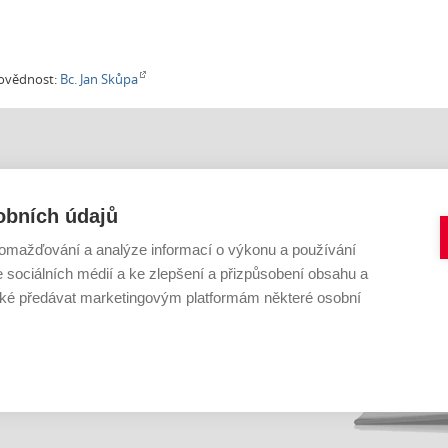
ovědnost:
Bc. Jan Skůpa
IHOVNA VUT V BRNĚ
KONTAKTNÍ FORMULÁŘE
Citace
obních údajů
Digitální knihovna
42 619
E-zdroje
omažďování a analýze informací o výkonu a používání
vutbr.cz
Open Access a fond
Informační vzdělávání
e sociálních médií a ke zlepšení a přizpůsobení obsahu a
Primo a katalog
é předávat marketingovým platformám některé osobní
Publikování
Jiné
ter
|
YouTube
|
SlideShare