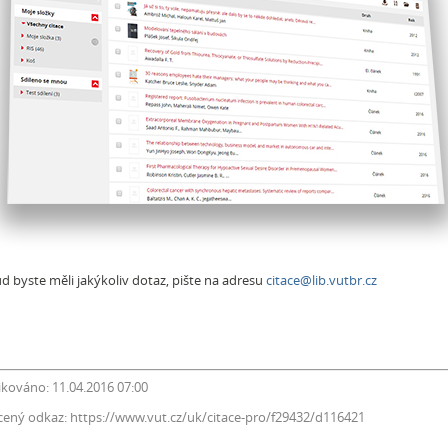
d byste měli jakýkoliv dotaz, pište na adresu
citace@lib.vutbr.cz
ikováno: 11.04.2016 07:00
cený odkaz: https://www.vut.cz/uk/citace-pro/f29432/d116421