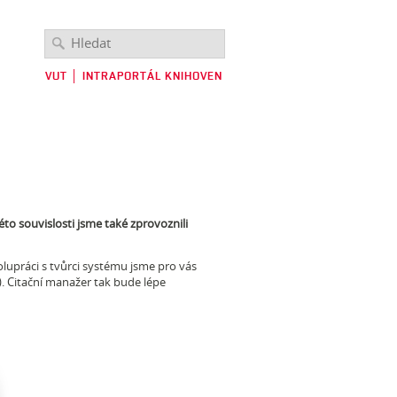
VUT
│
INTRAPORTÁL KNIHOVEN
to souvislosti jsme také zprovoznili
upráci s tvůrci systému jsme pro vás
). Citační manažer tak bude lépe