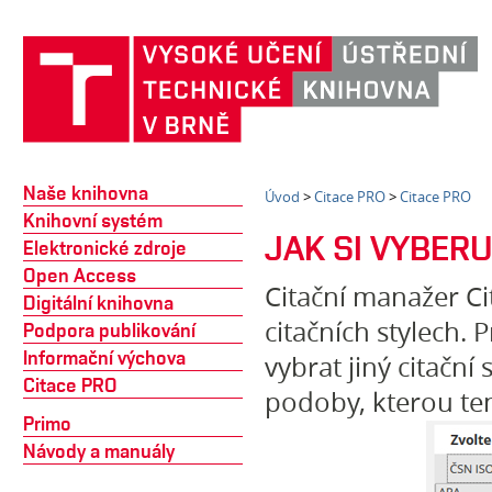
Naše knihovna
Úvod
>
Citace PRO
>
Citace PRO
Knihovní systém
JAK SI VYBER
Elektronické zdroje
Open Access
Citační manažer Ci
Digitální knihovna
citačních stylech.
Podpora publikování
Informační výchova
vybrat jiný citačn
Citace PRO
podoby, kterou ten
Primo
Návody a manuály