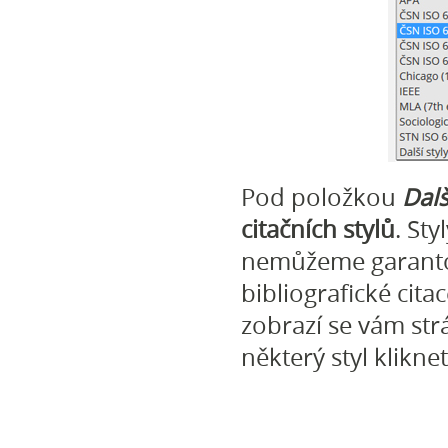
Pod položkou
Dalš
citačních stylů
. St
nemůžeme garanto
bibliografické cita
zobrazí se vám st
některý styl kliknet