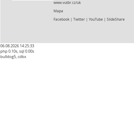
www.vutbr.cz/uk
Mapa
Facebook
|
Twitter
|
YouTube
|
SlideShare
06.08.2026 14:25:33
php 0.10s, sql 0.00s
bulldog5, cdbx