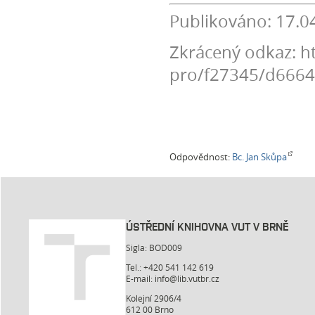
Publikováno: 17.0
Zkrácený odkaz: ht
pro/f27345/d666
Odpovědnost:
Bc. Jan Skůpa
ÚSTŘEDNÍ KNIHOVNA VUT V BRNĚ
Sigla: BOD009
Tel.: +420 541 142 619
E-mail:
info@lib.vutbr.cz
Kolejní 2906/4
612 00 Brno