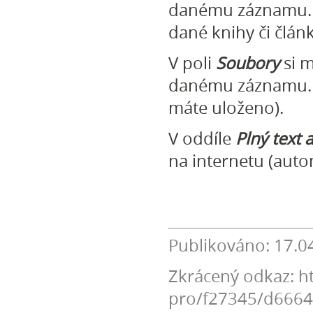
danému záznamu.
dané knihy či člán
V poli
Soubory
si m
danému záznamu. Č
máte uloženo).
V oddíle
Plný text 
na internetu (aut
Publikováno: 17.0
Zkrácený odkaz: ht
pro/f27345/d666