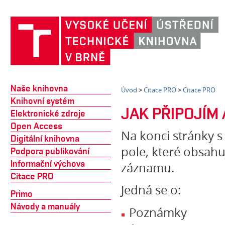
Naše knihovna
Úvod
>
Citace PRO
>
Citace PRO
Knihovní systém
JAK PŘIPOJÍM
Elektronické zdroje
Open Access
Na konci stránky 
Digitální knihovna
pole, které obsahuj
Podpora publikování
Informační výchova
záznamu.
Citace PRO
Jedná se o:
Primo
Návody a manuály
Poznámky