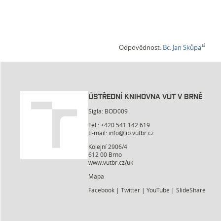
Odpovědnost:
Bc. Jan Skůpa
ÚSTŘEDNÍ KNIHOVNA VUT V BRNĚ
Sigla: BOD009
Tel.: +420 541 142 619
E-mail:
info@lib.vutbr.cz
Kolejní 2906/4
612 00 Brno
www.vutbr.cz/uk
Mapa
Facebook
|
Twitter
|
YouTube
|
SlideShare