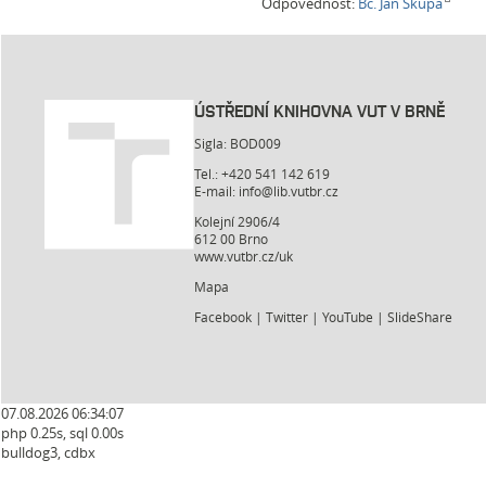
Odpovědnost:
Bc. Jan Skůpa
ÚSTŘEDNÍ KNIHOVNA VUT V BRNĚ
Sigla: BOD009
Tel.: +420 541 142 619
E-mail:
info@lib.vutbr.cz
Kolejní 2906/4
612 00 Brno
www.vutbr.cz/uk
Mapa
Facebook
|
Twitter
|
YouTube
|
SlideShare
07.08.2026 06:34:07
php 0.25s, sql 0.00s
bulldog3, cdbx