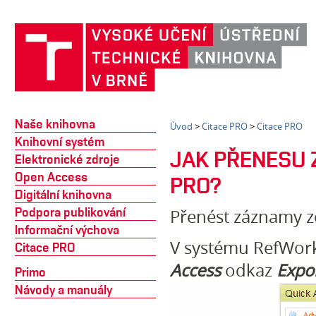
Naše knihovna
Úvod
>
Citace PRO
>
Citace PRO
Knihovní systém
JAK PŘENESU 
Elektronické zdroje
Open Access
PRO?
Digitální knihovna
Podpora publikování
Přenést záznamy ze
Informační výchova
V systému RefWork
Citace PRO
Access
odkaz
Expo
Primo
Návody a manuály